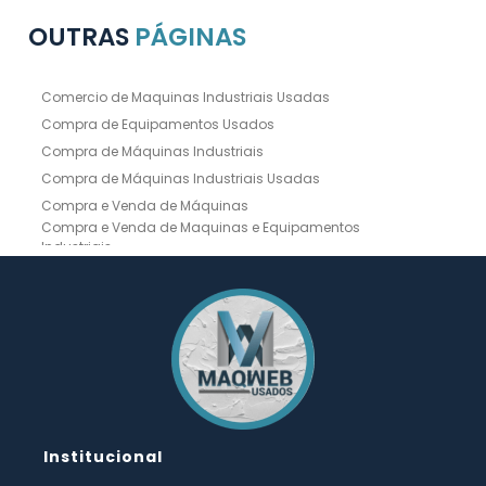
OUTRAS
PÁGINAS
Comercio de Maquinas Industriais Usadas
Compra de Equipamentos Usados
Compra de Máquinas Industriais
Compra de Máquinas Industriais Usadas
Compra e Venda de Máquinas
Compra e Venda de Maquinas e Equipamentos
Industriais
Compra e Venda de Máquinas Industriais
Compra e Venda de Máquinas Operatrizes
Dobradeira
Dobradeira Chapa
Dobradeira CNC Usada
Dobradeira de Chapa Hidráulica Usada
Dobradeira de Chapas
Dobradeira Hidráulica
Dobradeira Hidráulica Usada
Dobradeira Industrial
Dobradeira Mecânica
Dobradeira para Chapas
Institucional
Empresa de Compra de Máquinas Industriais