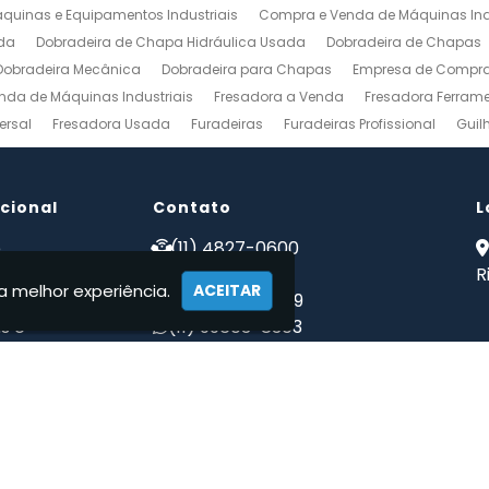
uinas e Equipamentos Industriais
Compra e Venda de Máquinas Ind
da
Dobradeira de Chapa Hidráulica Usada
Dobradeira de Chapas
Dobradeira Mecânica
Dobradeira para Chapas
Empresa de Compra 
nda de Máquinas Industriais
Fresadora a Venda
Fresadora Ferrame
ersal
Fresadora Usada
Furadeiras
Furadeiras Profissional
Guil
s de Aço
Maquinas para Marcenaria
Maquinas para Marcenaria a 
 Mecanico
Torno Mecanico a Venda
Torno Mecânico Industrial
To
ucional
Venda de Máquinas Industriais
Contato
Venda de Máquinas Industriais Us
L
ais
Compro Fresadora
Compro Maquinas Operatrizes Usadas
Co
e
(11) 4827-0600
 somos
(11) 94002-1171
R
a melhor experiência.
ACEITAR
tos
(11) 97223-4869
s e
(11) 99603-8303
ções
maqwebusados@gmail.com
ato
mações
quinas Usadas