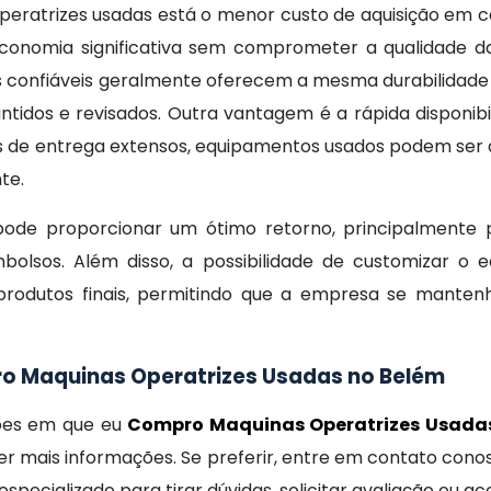
peratrizes usadas está o menor custo de aquisição em
onomia significativa sem comprometer a qualidade d
 confiáveis geralmente oferecem a mesma durabilidade e
dos e revisados. Outra vantagem é a rápida disponibili
de entrega extensos, equipamentos usados podem ser a
te.
 pode proporcionar um ótimo retorno, principalmente
olsos. Além disso, a possibilidade de customizar o
produtos finais, permitindo que a empresa se mante
ro Maquinas Operatrizes Usadas no Belém
ções em que eu
Compro Maquinas Operatrizes Usada
r mais informações. Se preferir, entre em contato cono
specializado para tirar dúvidas, solicitar avaliação ou