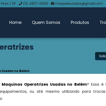
 Pires / SP
(11) 4827-0600
maqwebusados@gmail.com
Home
Quem Somos
Produtos
Tr
ratrizes
Sol
s Usadas no Belém
 Maquinas Operatrizes Usadas no Belém
? Essa é
 equipamentos, ou até mesmo utilizando para troca
o.