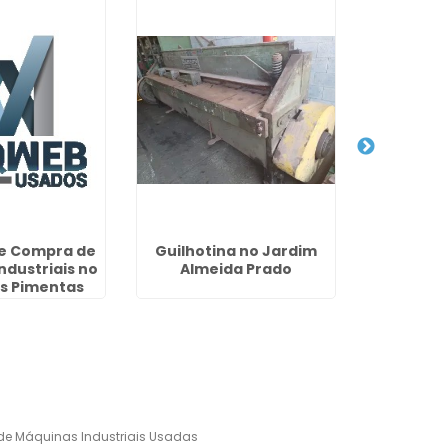
e Compra de
Guilhotina no Jardim
Dobradeir
ndustriais no
Almeida Prado
os Pimentas
e Máquinas Industriais Usadas