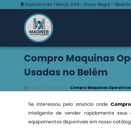
Rodovia Índio Tibiriçá, 2149 - Pouso Alegre - Ribeirão
Compro Maquinas Ope
Usadas no Belém
Home
»
Informações
»
Compro Maquinas Operatrize
Se interessou pelo anúncio onde
Compro
inteligente de vender rapidamente seus
equipamentos disponíveis em nosso catálog