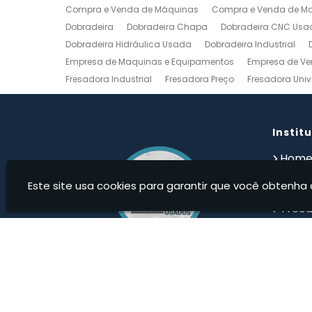
Compra e Venda de Máquinas
Compra e Venda de Maq
Dobradeira
Dobradeira Chapa
Dobradeira CNC Usa
Dobradeira Hidráulica Usada
Dobradeira Industrial
Empresa de Maquinas e Equipamentos
Empresa de Ve
Fresadora Industrial
Fresadora Preço
Fresadora Univ
Guilhotina Industrial
Guilhotina Industrial para Chapa
Prensa Hidráulica Elétrica
Prensas Excentricas
Torno
Torno Mecanico Usado
Torno Mecânico Usado Barato
Instit
Compro Torno Mecanico
Compro Ferramentas Industri
Hom
Quem
Este site usa cookies para garantir que você obtenha 
Produ
Troca
Devolu
Cont
Infor
Maqweb Maquinas Usadas - Compra e venda de Má