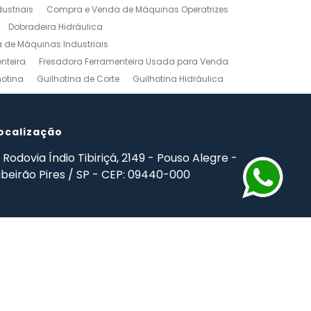
ustriais
Compra e Venda de Máquinas Operatrizes
Dobradeira Hidráulica
de Máquinas Industriais
nteira
Fresadora Ferramenteira Usada para Venda
hotina
Guilhotina de Corte
Guilhotina Hidráulica
Venda
Maquinas para Marceneiro
rno Mecanico Preço
Torno Mecânico Universal
adas
ocalização
Ferramentas Industriais Compra e Venda
mpro Ferramentas de Usinagem
Rodovia Índio Tibiriçá, 2149 - Pouso Alegre -
ibeirão Pires / SP - CEP: 09440-000