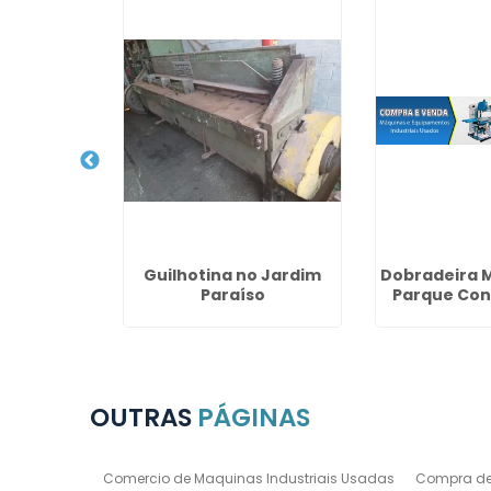
enda de
Guilhotina no Jardim
Dobradeira 
em São
Paraíso
Parque Cont
o Campo
OUTRAS
PÁGINAS
Comercio de Maquinas Industriais Usadas
Compra de