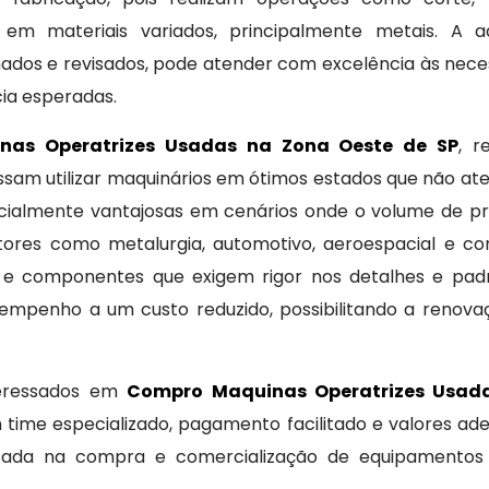
m materiais variados, principalmente metais. A aq
dos e revisados, pode atender com excelência às nece
cia esperadas.
as Operatrizes Usadas na Zona Oeste de SP
, r
ossam utilizar maquinários em ótimos estados que não a
cialmente vantajosas em cenários onde o volume de pr
ores como metalurgia, automotivo, aeroespacial e co
s e componentes que exigem rigor nos detalhes e padr
esempenho a um custo reduzido, possibilitando a reno
teressados em
Compro Maquinas Operatrizes Usada
time especializado, pagamento facilitado e valores ad
ada na compra e comercialização de equipamentos u