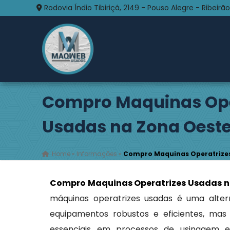
Rodovia Índio Tibiriçá, 2149 - Pouso Alegre - Ribeirão
Compro Maquinas Ope
Usadas na Zona Oeste
Home
»
Informações
»
Compro Maquinas Operatrizes
Compro Maquinas Operatrizes Usadas na
máquinas operatrizes usadas é uma alter
equipamentos robustos e eficientes, mas d
essenciais em processos de usinagem e 