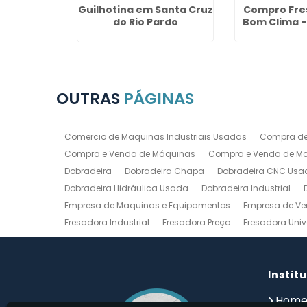
Venda na
Guilhotina em Santa Cruz
Compro Fre
a
do Rio Pardo
Bom Clima -
OUTRAS
PÁGINAS
Comercio de Maquinas Industriais Usadas
Compra de
Compra e Venda de Máquinas
Compra e Venda de Maq
Dobradeira
Dobradeira Chapa
Dobradeira CNC Usa
Dobradeira Hidráulica Usada
Dobradeira Industrial
Empresa de Maquinas e Equipamentos
Empresa de Ve
Fresadora Industrial
Fresadora Preço
Fresadora Univ
Guilhotina Industrial
Guilhotina Industrial para Chapa
Prensa Hidráulica Elétrica
Prensas Excentricas
Torno
Torno Mecanico Usado
Torno Mecânico Usado Barato
Instit
Compro Torno Mecanico
Compro Ferramentas Industri
Hom