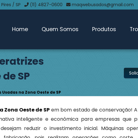
 Pires / SP
(11) 4827-0600
maqwebusados@gmail.com
Home
Quem Somos
Produtos
Tr
ratrizes
 de SP
Sol
 Usadas na Zona Oeste de SP
 Zona Oeste de SP
em bom estado de conservação! A
nativa inteligente e econômica para empresas que 
esejam reduzir o investimento inicial. Máquinas oper
fabricação, pois realizam operações como corte, p