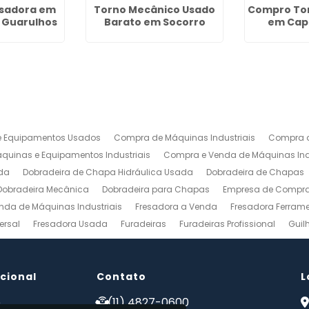
sadora em
Torno Mecânico Usado
Compro To
 Guarulhos
Barato em Socorro
em Cap
 Equipamentos Usados
Compra de Máquinas Industriais
Compra d
uinas e Equipamentos Industriais
Compra e Venda de Máquinas Ind
da
Dobradeira de Chapa Hidráulica Usada
Dobradeira de Chapas
Dobradeira Mecânica
Dobradeira para Chapas
Empresa de Compra 
nda de Máquinas Industriais
Fresadora a Venda
Fresadora Ferrame
ersal
Fresadora Usada
Furadeiras
Furadeiras Profissional
Guil
s de Aço
Maquinas para Marcenaria
Maquinas para Marcenaria a 
 Mecanico
Torno Mecanico a Venda
Torno Mecânico Industrial
To
ucional
Venda de Máquinas Industriais
Contato
Venda de Máquinas Industriais Us
L
ais
Compro Fresadora
Compro Maquinas Operatrizes Usadas
Co
e
(11) 4827-0600