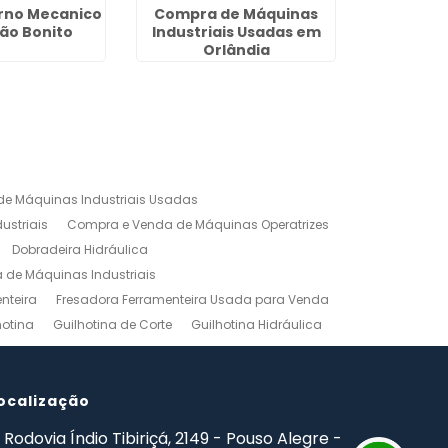
rno Mecanico
Compra de Máquinas
Dobradeir
ão Bonito
Industriais Usadas em
Pinda
Orlândia
e Máquinas Industriais Usadas
ustriais
Compra e Venda de Máquinas Operatrizes
Dobradeira Hidráulica
de Máquinas Industriais
nteira
Fresadora Ferramenteira Usada para Venda
hotina
Guilhotina de Corte
Guilhotina Hidráulica
Venda
Maquinas para Marceneiro
rno Mecanico Preço
Torno Mecânico Universal
adas
ocalização
Ferramentas Industriais Compra e Venda
mpro Ferramentas de Usinagem
Rodovia Índio Tibiriçá, 2149 - Pouso Alegre -