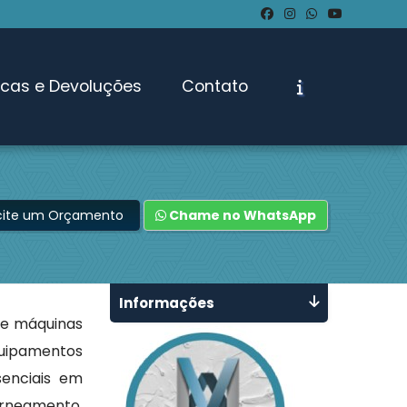
ocas e Devoluções
Contato
icite um Orçamento
Chame no WhatsApp
Informações
e máquinas
quipamentos
senciais em
rneamento,