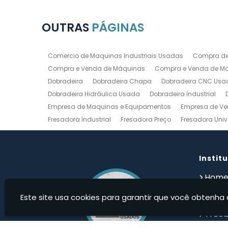
OUTRAS
PÁGINAS
Comercio de Maquinas Industriais Usadas
Compra de
Compra e Venda de Máquinas
Compra e Venda de Maq
Dobradeira
Dobradeira Chapa
Dobradeira CNC Usa
Dobradeira Hidráulica Usada
Dobradeira Industrial
Empresa de Maquinas e Equipamentos
Empresa de Ve
Fresadora Industrial
Fresadora Preço
Fresadora Univ
Guilhotina Industrial
Guilhotina Industrial para Chapa
Prensa Hidráulica Elétrica
Prensas Excentricas
Torno
Torno Mecanico Usado
Torno Mecânico Usado Barato
Instit
Compro Torno Mecanico
Compro Ferramentas Industri
Hom
Quem
Este site usa cookies para garantir que você obtenha 
Produ
Troca
Devolu