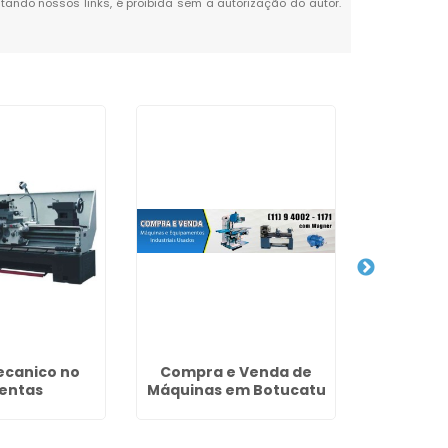
citando nossos links, é proibida sem a autorização do autor.
ecanico no
Compra e Venda de
Dobrade
entas
Máquinas em Botucatu
Jardi