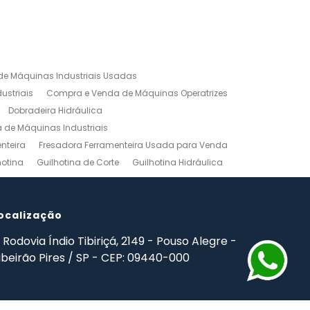
e Máquinas Industriais Usadas
ustriais
Compra e Venda de Máquinas Operatrizes
Dobradeira Hidráulica
de Máquinas Industriais
nteira
Fresadora Ferramenteira Usada para Venda
hotina
Guilhotina de Corte
Guilhotina Hidráulica
Venda
Maquinas para Marceneiro
rno Mecanico Preço
Torno Mecânico Universal
adas
ocalização
Ferramentas Industriais Compra e Venda
mpro Ferramentas de Usinagem
Rodovia Índio Tibiriçá, 2149 - Pouso Alegre -
ibeirão Pires / SP - CEP: 09440-000