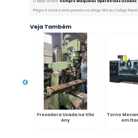
O texto acima "
Compro Maquinas Operatrizes Usadas
Plágio é crime e está previsto no artigo 184 do Código Penal
Veja Também
Máquinas
Fresadora Usada na Vila
Torno Mecan
no Jardim
Any
em Ita
nês