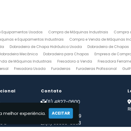
 Equipamentos Usados
Compra de Máquinas Industriais
Compra d
uinas e Equipamentos Industriais
Compra e Venda de Máquinas Ind
da
Dobradeira de Chapa Hidráulica Usada
Dobradeira de Chapas
Dobradeira Mecânica
Dobradeira para Chapas
Empresa de Compra 
nda de Máquinas Industriais
Fresadora a Venda
Fresadora Ferrame
ersal
Fresadora Usada
Furadeiras
Furadeiras Profissional
Guil
s de Aço
Maquinas para Marcenaria
Maquinas para Marcenaria a 
 Mecanico
Torno Mecanico a Venda
Torno Mecânico Industrial
To
ucional
Venda de Máquinas Industriais
Contato
Venda de Máquinas Industriais Us
L
ais
Compro Fresadora
Compro Maquinas Operatrizes Usadas
Co
e
(11) 4827-0600
 somos
(11) 94002-1171
R
a melhor experiência.
ACEITAR
tos
(11) 97223-4869
s e
(11) 99603-8303
ções
maqwebusados@gmail.com