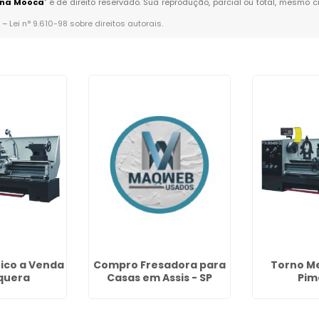
 na Mooca
" é de direito reservado. Sua reprodução, parcial ou total, mesmo 
. –
Lei n° 9.610-98 sobre direitos autorais
.
ico a Venda
Compro Fresadora para
Torno M
quera
Casas em Assis - SP
Pim