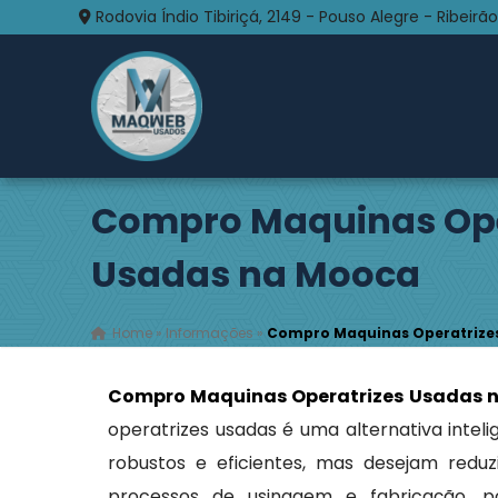
Rodovia Índio Tibiriçá, 2149 - Pouso Alegre - Ribeirão
Compro Maquinas Ope
Usadas na Mooca
Home
»
Informações
»
Compro Maquinas Operatrize
Compro Maquinas Operatrizes Usadas 
operatrizes usadas é uma alternativa int
robustos e eficientes, mas desejam reduzi
processos de usinagem e fabricação, p