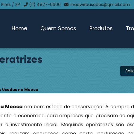
 Pires / SP
(11) 4827-0600
maqwebusados@gmail.com
Home
Quem Somos
Produtos
Tr
ratrizes
Sol
s Usadas na Mooca
na Mooca
em bom estado de conservação! A compra d
eligente e econômica para empresas que precisam de e
r o investimento inicial. Máquinas operatrizes são es
ois realizam operações como corte, perfuração, to