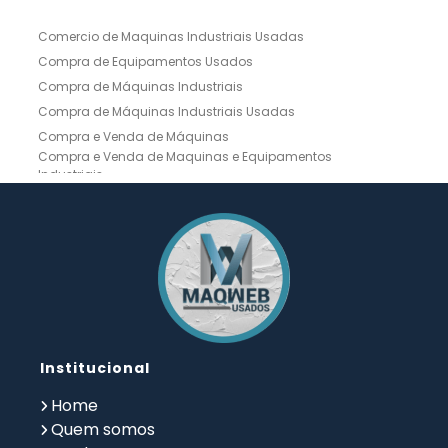
Comercio de Maquinas Industriais Usadas
Compra de Equipamentos Usados
Compra de Máquinas Industriais
Compra de Máquinas Industriais Usadas
Compra e Venda de Máquinas
Compra e Venda de Maquinas e Equipamentos
Industriais
Compra e Venda de Máquinas Industriais
Compra e Venda de Máquinas Operatrizes
Dobradeira
Dobradeira Chapa
Dobradeira CNC Usada
Dobradeira de Chapa Hidráulica Usada
Dobradeira de Chapas
Dobradeira Hidráulica
Dobradeira Hidráulica Usada
Dobradeira Industrial
Dobradeira Mecânica
Dobradeira para Chapas
Institucional
Empresa de Compra de Máquinas Industriais
Empresa de Maquinas e Equipamentos
Home
Empresa de Venda de Máquinas Industriais
Quem somos