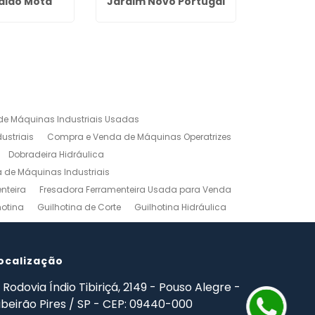
dido Mota
Jardim Novo Portugal
Indu
Hig
e Máquinas Industriais Usadas
ustriais
Compra e Venda de Máquinas Operatrizes
Dobradeira Hidráulica
de Máquinas Industriais
nteira
Fresadora Ferramenteira Usada para Venda
hotina
Guilhotina de Corte
Guilhotina Hidráulica
Venda
Maquinas para Marceneiro
rno Mecanico Preço
Torno Mecânico Universal
adas
ocalização
Ferramentas Industriais Compra e Venda
mpro Ferramentas de Usinagem
Rodovia Índio Tibiriçá, 2149 - Pouso Alegre -
ibeirão Pires / SP - CEP: 09440-000