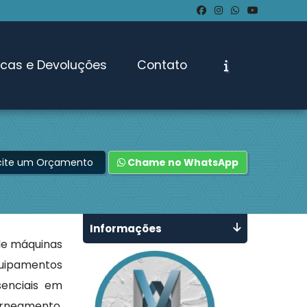
ocas e Devoluções
Contato
icite um Orçamento
Chame no WhatsApp
Informações
e máquinas
quipamentos
senciais em
rneamento,