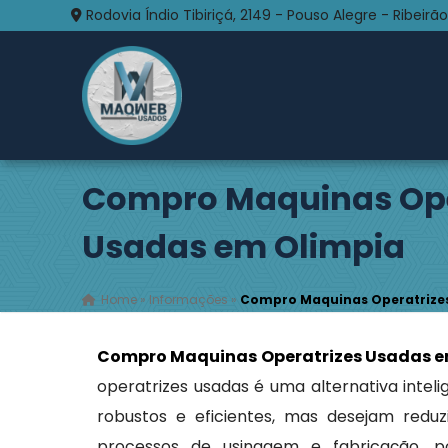
Rodovia Índio Tibiriçá, 2149 - Pouso Alegre - Ribeirão
Compro Maquinas Ope
Usadas em Olimpia
Home
»
Informações
»
Compro Maquinas Operatrize
Compro Maquinas Operatrizes Usadas e
operatrizes usadas é uma alternativa int
robustos e eficientes, mas desejam reduzi
processos de usinagem e fabricação, p