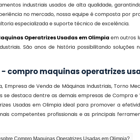
entos industriais usados de alta qualidade, garantind
eriência no mercado, nossa equipe é composta por prof
oria especializada e suporte técnico de excelência.
aquinas Operatrizes Usadas em Olimpia
em outros l
striais. São anos de história possibilitando soluçõ
 - compro maquinas operatrizes us
ca, Empresa de Venda de Máquinas Industriais, Torno Me
inas se destaca dentre as demais empresas de Compra e
rizes Usadas em Olimpia ideal para promover a efetiv
ais competentes profissionais e as principais ferram
o sobre Compro Maquinas Operatrizes Usadas em Olimpia?