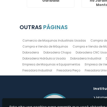
Jardim
Garibaldi
no Jardim
ca
Mont
OUTRAS
PÁGINAS
Comercio de Maquinas Industriais Usadas
Compra de
Compra e Venda de Máquinas
Compra e Venda de Maq
Dobradeira
Dobradeira Chapa
Dobradeira CNC Usa
Dobradeira Hidráulica Usada
Dobradeira Industrial
Empresa de Maquinas e Equipamentos
Empresa de Ve
Fresadora Industrial
Fresadora Preço
Fresadora Univ
Guilhotina Industrial
Guilhotina Industrial para Chapa
Prensa Hidráulica Elétrica
Prensas Excentricas
Torno
Torno Mecanico Usado
Torno Mecânico Usado Barato
Instit
Compro Torno Mecanico
Compro Ferramentas Industri
Hom
Quem
Este site usa cookies para garantir que você obtenha 