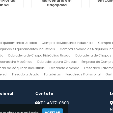
 Flor da
Marcenaria em
em Cân
anha
Caçapava
 Equipamentos Usados
Compra de Máquinas Industriais
Compra d
uinas e Equipamentos Industriais
Compra e Venda de Máquinas Ind
da
Dobradeira de Chapa Hidráulica Usada
Dobradeira de Chapas
Dobradeira Mecânica
Dobradeira para Chapas
Empresa de Compra 
nda de Máquinas Industriais
Fresadora a Venda
Fresadora Ferrame
ersal
Fresadora Usada
Furadeiras
Furadeiras Profissional
Guil
s de Aço
Maquinas para Marcenaria
Maquinas para Marcenaria a 
 Mecanico
Torno Mecanico a Venda
Torno Mecânico Industrial
To
ucional
Venda de Máquinas Industriais
Contato
Venda de Máquinas Industriais Us
L
ais
Compro Fresadora
Compro Maquinas Operatrizes Usadas
Co
e
(11) 4827-0600
 somos
(11) 94002-1171
R
a melhor experiência.
ACEITAR