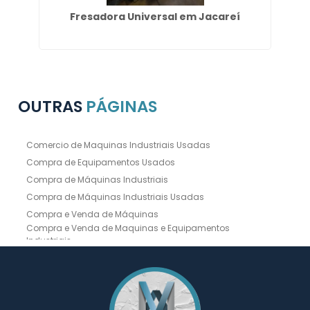
era
Fresadora Universal em Jacareí
Ve
OUTRAS
PÁGINAS
Comercio de Maquinas Industriais Usadas
Compra de Equipamentos Usados
Compra de Máquinas Industriais
Compra de Máquinas Industriais Usadas
Compra e Venda de Máquinas
Compra e Venda de Maquinas e Equipamentos
Industriais
Compra e Venda de Máquinas Industriais
Compra e Venda de Máquinas Operatrizes
Dobradeira
Dobradeira Chapa
Dobradeira CNC Usada
Dobradeira de Chapa Hidráulica Usada