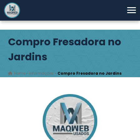
Compro Fresadora no
Jardins
Home
»
Informações
»
Compro Fresadora no Jardins