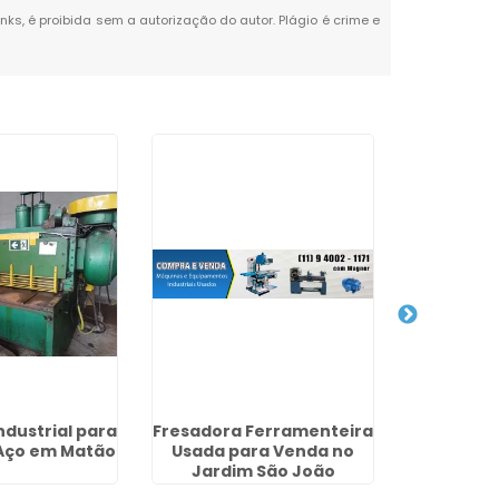
inks, é proibida sem a autorização do autor. Plágio é crime e
ndustrial para
Fresadora Ferramenteira
Torno M
Aço em Matão
Usada para Venda no
no Ja
Jardim São João