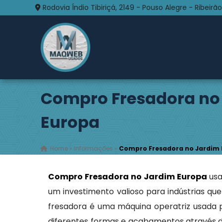
Rodovia Índio Tibiriçá, 2149 - Pouso Alegre - Ribeirão
Compro Fresadora no
Europa
Home
»
Informações
»
Compro Fresadora no Jardim
Compro Fresadora no Jardim Europa
us
um investimento valioso para indústrias qu
fresadora é uma máquina operatriz usada 
diferentes formas e acabamentos através d