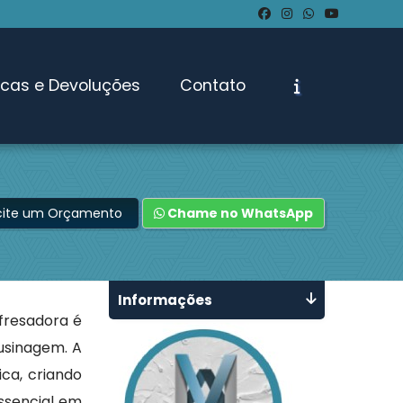
ocas e Devoluções
Contato
icite um Orçamento
Chame no WhatsApp
Informações
fresadora é
 usinagem. A
ca, criando
ssencial em