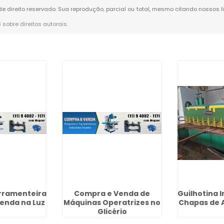
 de direito reservado. Sua reprodução, parcial ou total, mesmo citando nossos l
8 sobre direitos autorais
.
rramenteira
Compra e Venda de
Guilhotina I
enda na Luz
Máquinas Operatrizes no
Chapas de 
Glicério