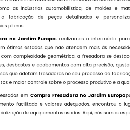
mo as indústrias automobilística, de moldes e mat
o a fabricação de peças detalhadas e personaliz
ies planas.
ora no Jardim Europa
, realizamos o intermédio par
os em ótimos estados que não atendem mais às necessi
 com complexidade geométrica, a fresadora se destaca 
es, desbastes e acabamentos com alta precisão, ajust
sas que adotam fresadoras no seu processo de fabrica
os e maior controle sobre o processo produtivo e a quali
eressados em
Compro Fresadora no Jardim Europa
p
amento facilitado e valores adequados, encontrou o l
alização de equipamentos usados. Aqui, nós somos esp