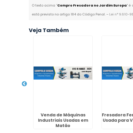
O texto acima "
Compro Fresadora no Jardim Europa
" é
está previsto no artigo 184 do Código Penal. –
Lei n° 9.610-9
Veja Também
enda de
Venda de Máquinas
Fresadora Fe
striais na
Industriais Usadas em
Usada para V
 de SP
Matão