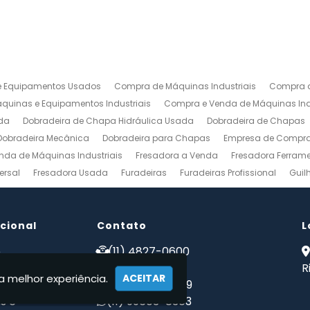
 Equipamentos Usados
Compra de Máquinas Industriais
Compra d
uinas e Equipamentos Industriais
Compra e Venda de Máquinas Ind
da
Dobradeira de Chapa Hidráulica Usada
Dobradeira de Chapas
Dobradeira Mecânica
Dobradeira para Chapas
Empresa de Compra 
nda de Máquinas Industriais
Fresadora a Venda
Fresadora Ferrame
ersal
Fresadora Usada
Furadeiras
Furadeiras Profissional
Guil
s de Aço
Maquinas para Marcenaria
Maquinas para Marcenaria a 
 Mecanico
Torno Mecanico a Venda
Torno Mecânico Industrial
To
ucional
Venda de Máquinas Industriais
Contato
Venda de Máquinas Industriais Us
L
ais
Compro Fresadora
Compro Maquinas Operatrizes Usadas
Co
e
(11) 4827-0600
 somos
(11) 94002-1171
R
a melhor experiência.
ACEITAR
tos
(11) 97223-4869
s e
(11) 99603-8303