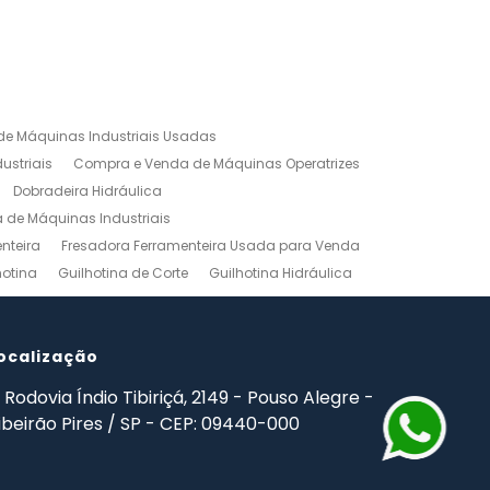
e Máquinas Industriais Usadas
ustriais
Compra e Venda de Máquinas Operatrizes
Dobradeira Hidráulica
de Máquinas Industriais
nteira
Fresadora Ferramenteira Usada para Venda
hotina
Guilhotina de Corte
Guilhotina Hidráulica
Venda
Maquinas para Marceneiro
rno Mecanico Preço
Torno Mecânico Universal
adas
ocalização
Ferramentas Industriais Compra e Venda
mpro Ferramentas de Usinagem
Rodovia Índio Tibiriçá, 2149 - Pouso Alegre -
ibeirão Pires / SP - CEP: 09440-000