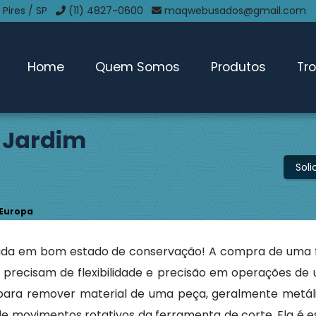
 Pires / SP
(11) 4827-0600
maqwebusados@gmail.com
Home
Quem Somos
Produtos
Tr
 Jardim
Sol
 Europa
ada em bom estado de conservação! A compra de uma 
e precisam de flexibilidade e precisão em operações de
para remover material de uma peça, geralmente metáli
e movimentos rotativos da ferramenta de corte. Ela é e