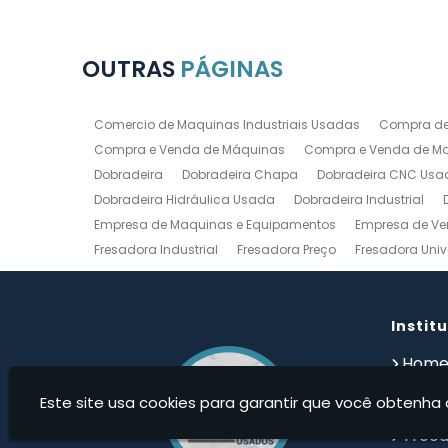
OUTRAS
PÁGINAS
Comercio de Maquinas Industriais Usadas
Compra de
Compra e Venda de Máquinas
Compra e Venda de Maq
Dobradeira
Dobradeira Chapa
Dobradeira CNC Usa
Dobradeira Hidráulica Usada
Dobradeira Industrial
Empresa de Maquinas e Equipamentos
Empresa de Ve
Fresadora Industrial
Fresadora Preço
Fresadora Univ
Guilhotina Industrial
Guilhotina Industrial para Chapa
Prensa Hidráulica Elétrica
Prensas Excentricas
Torno
Torno Mecanico Usado
Torno Mecânico Usado Barato
Instit
Compro Torno Mecanico
Compro Ferramentas Industri
Hom
Quem
Este site usa cookies para garantir que você obtenha 
Produ
Troca