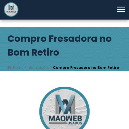
Compro Fresadora no
Bom Retiro
Home
»
Informações
»
Compro Fresadora no Bom Retiro