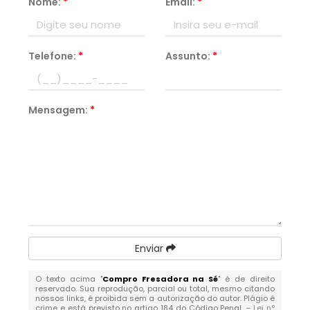
Nome:
*
Email:
*
Telefone:
*
Assunto:
*
Mensagem:
*
Enviar
O texto acima "
Compro Fresadora na Sé
" é de direito
reservado. Sua reprodução, parcial ou total, mesmo citando
nossos links, é proibida sem a autorização do autor. Plágio é
crime e está previsto no artigo 184 do Código Penal. –
Lei n°