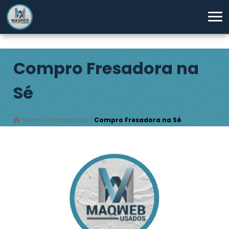
Compro Fresadora na
Sé
Home
»
Informações
»
Compro Fresadora na Sé