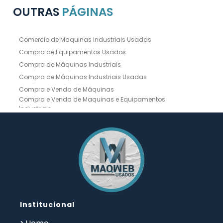
OUTRAS
PÁGINAS
Comercio de Maquinas Industriais Usadas
Compra de Equipamentos Usados
Compra de Máquinas Industriais
Compra de Máquinas Industriais Usadas
Compra e Venda de Máquinas
Compra e Venda de Maquinas e Equipamentos
Industriais
Compra e Venda de Máquinas Industriais
Compra e Venda de Máquinas Operatrizes
Dobradeira
Dobradeira Chapa
Dobradeira CNC Usada
Dobradeira de Chapa Hidráulica Usada
Dobradeira de Chapas
Dobradeira Hidráulica
Dobradeira Hidráulica Usada
Dobradeira Industrial
Dobradeira Mecânica
Dobradeira para Chapas
Institucional
Empresa de Compra de Máquinas Industriais
Empresa de Maquinas e Equipamentos