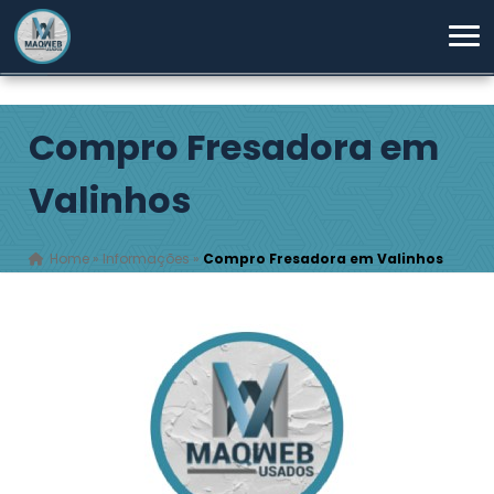
Compro Fresadora em
Valinhos
Home
»
Informações
»
Compro Fresadora em Valinhos