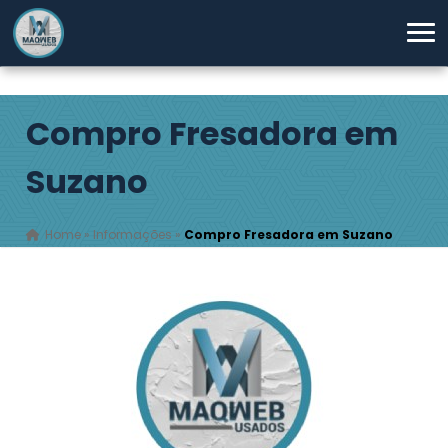
Compro Fresadora em
Suzano
Home
»
Informações
»
Compro Fresadora em Suzano