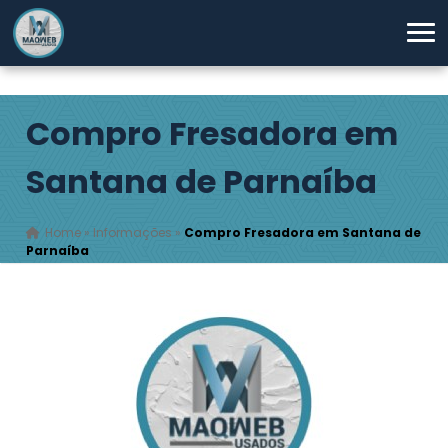
Compro Fresadora em
Santana de Parnaíba
Home
»
Informações
»
Compro Fresadora em Santana de
Parnaíba