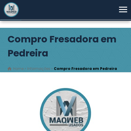
Compro Fresadora em
Pedreira
Home
»
Informações
»
Compro Fresadora em Pedreira