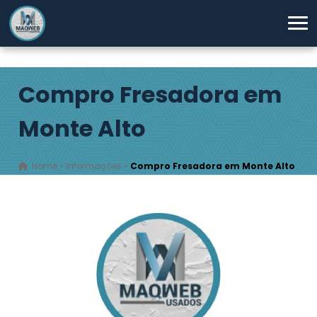
Compro Fresadora em
Monte Alto
Home
»
Informações
»
Compro Fresadora em Monte Alto