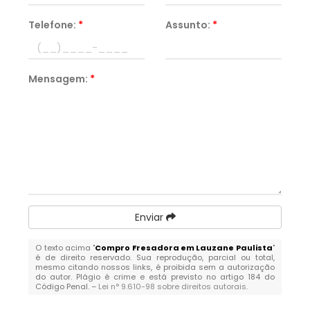
Telefone:
*
Assunto:
*
Mensagem:
*
Enviar
O texto acima "
Compro Fresadora em Lauzane Paulista
"
é de direito reservado. Sua reprodução, parcial ou total,
mesmo citando nossos links, é proibida sem a autorização
do autor. Plágio é crime e está previsto no artigo 184 do
Código Penal. –
Lei n° 9.610-98 sobre direitos autorais
.