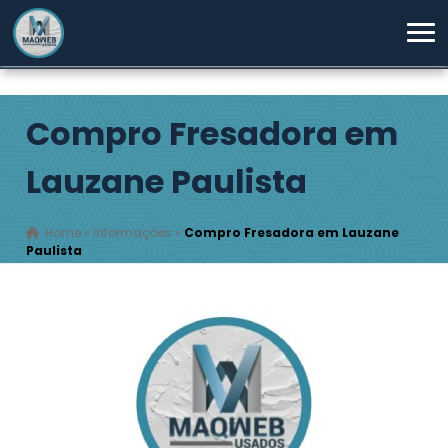
Compro Fresadora em
Lauzane Paulista
Home
»
Informações
»
Compro Fresadora em Lauzane
Paulista