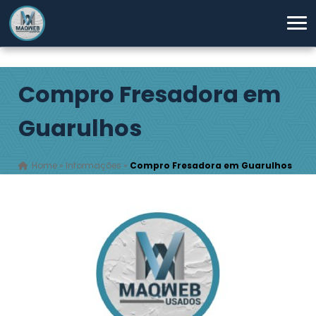
Compro Fresadora em
Guarulhos
Home
»
Informações
»
Compro Fresadora em Guarulhos