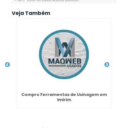
–
Lei n° 9.610-98 sobre direitos autorais
.
Veja Também
y
Compro Ferramentas de Usinagem em
To
Imirim