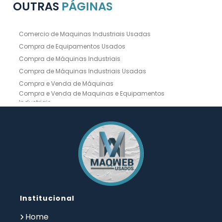
OUTRAS
PÁGINAS
Comercio de Maquinas Industriais Usadas
Compra de Equipamentos Usados
Compra de Máquinas Industriais
Compra de Máquinas Industriais Usadas
Compra e Venda de Máquinas
Compra e Venda de Maquinas e Equipamentos
Industriais
Compra e Venda de Máquinas Industriais
Compra e Venda de Máquinas Operatrizes
Dobradeira
Dobradeira Chapa
Dobradeira CNC Usada
Dobradeira de Chapa Hidráulica Usada
Dobradeira de Chapas
Dobradeira Hidráulica
Dobradeira Hidráulica Usada
Dobradeira Industrial
Dobradeira Mecânica
Dobradeira para Chapas
Institucional
Empresa de Compra de Máquinas Industriais
Empresa de Maquinas e Equipamentos
Home