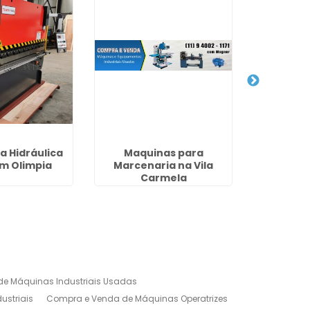
a Hidráulica
Maquinas para
Dobradei
m Olimpia
Marcenaria na Vila
P
Carmela
e Máquinas Industriais Usadas
ustriais
Compra e Venda de Máquinas Operatrizes