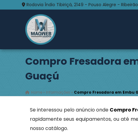
Rodovia Índio Tibiriçá, 2149 - Pouso Alegre - Ribeirão
Compro Fresadora e
Guaçú
Home
»
Informações
»
Compro Fresadora em Embu 
Se interessou pelo anúncio onde
Compro Fr
rapidamente seus equipamentos, ou até me
nosso catálogo.