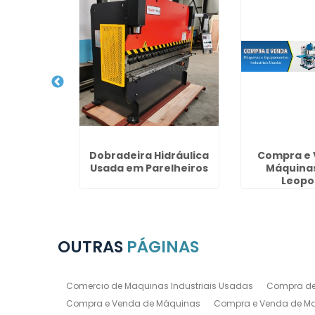
 para
Dobradeira Hidráulica
Compra e 
o Jardim
Usada em Parelheiros
Máquinas
mi
Leopo
OUTRAS
PÁGINAS
Comercio de Maquinas Industriais Usadas
Compra de
Compra e Venda de Máquinas
Compra e Venda de Maq