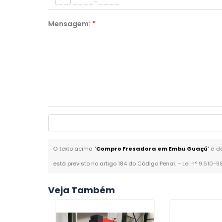
Mensagem:
*
O texto acima "
Compro Fresadora em Embu Guaçú
" é d
está previsto no artigo 184 do Código Penal. –
Lei n° 9.610-9
Veja Também