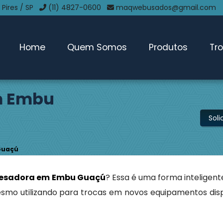
 Pires / SP
(11) 4827-0600
maqwebusados@gmail.com
Home
Quem Somos
Produtos
Tr
m Embu
Sol
Guaçú
esadora em Embu Guaçú
? Essa é uma forma inteligen
smo utilizando para trocas em novos equipamentos dis