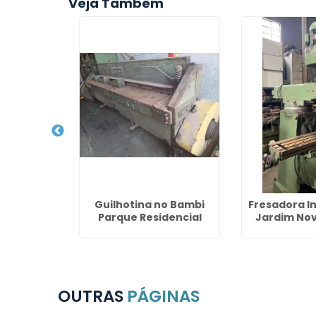
Veja Também
ofissional
Guilhotina no Bambi
Fresadora In
opos
Parque Residencial
Jardim No
OUTRAS
PÁGINAS