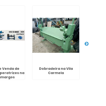
e Venda de
Dobradeira na Vila
Dobradei
peratrizes na
Carmela
Usada
Camargos