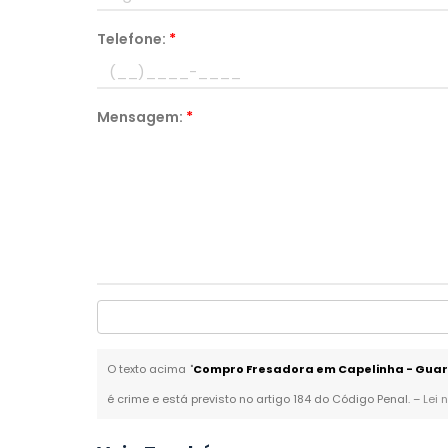
Telefone:
*
Mensagem:
*
O texto acima "
Compro Fresadora em Capelinha - Guar
é crime e está previsto no artigo 184 do Código Penal. –
Lei 