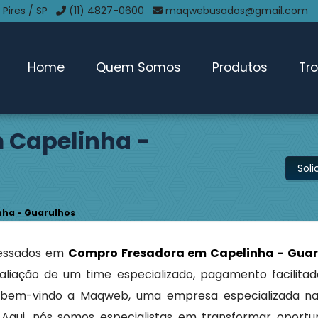
 Pires / SP
(11) 4827-0600
maqwebusados@gmail.com
Home
Quem Somos
Produtos
Tr
 Capelinha -
Sol
ha - Guarulhos
ressados em
Compro Fresadora em Capelinha - Guar
aliação de um time especializado, pagamento facilitad
ja bem-vindo a Maqweb, uma empresa especializada 
 Aqui, nós somos especialistas em transformar oport