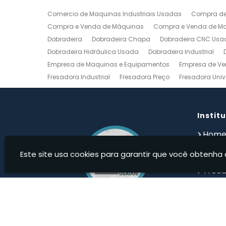
Comercio de Maquinas Industriais Usadas
Compra de
Compra e Venda de Máquinas
Compra e Venda de Maq
Dobradeira
Dobradeira Chapa
Dobradeira CNC Usa
Dobradeira Hidráulica Usada
Dobradeira Industrial
Empresa de Maquinas e Equipamentos
Empresa de Ve
Fresadora Industrial
Fresadora Preço
Fresadora Univ
Guilhotina Industrial
Guilhotina Industrial para Chapa
Prensa Hidráulica Elétrica
Prensas Excentricas
Torno
Torno Mecanico Usado
Torno Mecânico Usado Barato
Instit
Compro Torno Mecanico
Compro Ferramentas Industri
Hom
Quem
Este site usa cookies para garantir que você obtenha 
Produ
Troca
Devolu
Cont
Infor