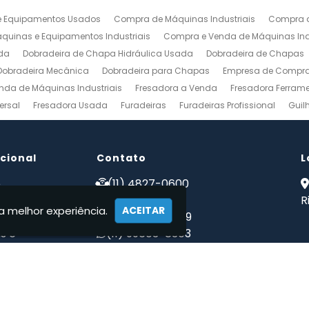
 Equipamentos Usados
Compra de Máquinas Industriais
Compra d
uinas e Equipamentos Industriais
Compra e Venda de Máquinas Ind
da
Dobradeira de Chapa Hidráulica Usada
Dobradeira de Chapas
Dobradeira Mecânica
Dobradeira para Chapas
Empresa de Compra 
nda de Máquinas Industriais
Fresadora a Venda
Fresadora Ferrame
ersal
Fresadora Usada
Furadeiras
Furadeiras Profissional
Guil
s de Aço
Maquinas para Marcenaria
Maquinas para Marcenaria a 
 Mecanico
Torno Mecanico a Venda
Torno Mecânico Industrial
To
ucional
Venda de Máquinas Industriais
Contato
Venda de Máquinas Industriais Us
L
ais
Compro Fresadora
Compro Maquinas Operatrizes Usadas
Co
e
(11) 4827-0600
 somos
(11) 94002-1171
R
a melhor experiência.
ACEITAR
tos
(11) 97223-4869
s e
(11) 99603-8303
ções
maqwebusados@gmail.com
ato
mações