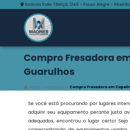
Rodovia Índio Tibiriçá, 2149 - Pouso Alegre - Ribeirão
Compro Fresadora em
Guarulhos
Home
»
Informações
»
Compro Fresadora em Capelin
Se você está procurando por lugares inte
adquirir seu equipamento perante justa av
adequados, encontrou o lugar certo! Se
comercialização de equipamentos usados.