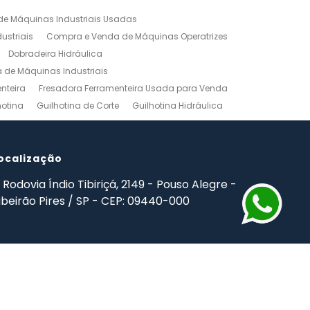
e Máquinas Industriais Usadas
ustriais
Compra e Venda de Máquinas Operatrizes
Dobradeira Hidráulica
de Máquinas Industriais
nteira
Fresadora Ferramenteira Usada para Venda
hotina
Guilhotina de Corte
Guilhotina Hidráulica
Venda
Maquinas para Marceneiro
rno Mecanico Preço
Torno Mecânico Universal
adas
ocalização
Ferramentas Industriais Compra e Venda
mpro Ferramentas de Usinagem
Rodovia Índio Tibiriçá, 2149 - Pouso Alegre -
ibeirão Pires / SP - CEP: 09440-000