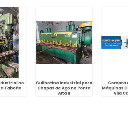
dustrial no
Guilhotina Industrial para
Compra 
va Taboão
Chapas de Aço no Ponte
Máquinas O
Alta II
Vila 