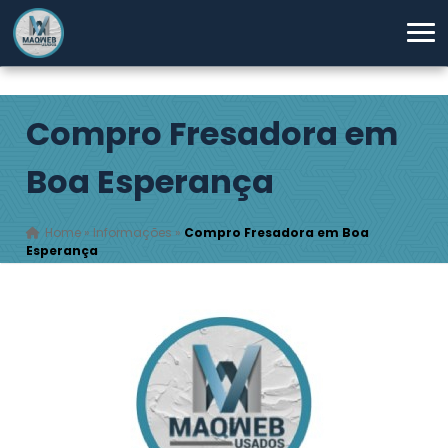
Compro Fresadora em
Boa Esperança
Home
»
Informações
»
Compro Fresadora em Boa
Esperança