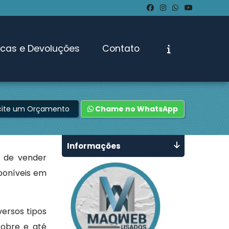
ocas e Devoluções
Contato
icite um Orçamento
Chame no WhatsApp
Informações
e de vender
poníveis em
versos tipos
cobre e até