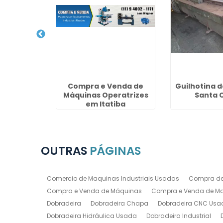
e Chapas
Compra e Venda de
Guilhotina 
cente
Máquinas Operatrizes
Santa C
em Itatiba
OUTRAS
PÁGINAS
Comercio de Maquinas Industriais Usadas
Compra de
Compra e Venda de Máquinas
Compra e Venda de Maq
Dobradeira
Dobradeira Chapa
Dobradeira CNC Usa
Dobradeira Hidráulica Usada
Dobradeira Industrial