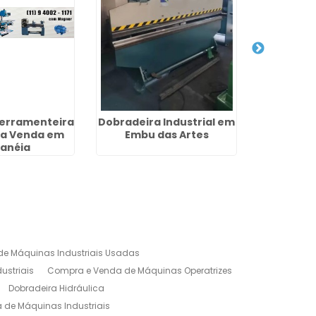
Ferramenteira
Dobradeira Industrial em
Compra
ra Venda em
Embu das Artes
Máquinas
anéia
N
e Máquinas Industriais Usadas
ustriais
Compra e Venda de Máquinas Operatrizes
Dobradeira Hidráulica
de Máquinas Industriais