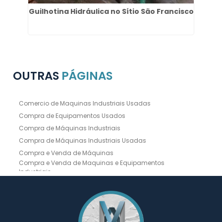
ta
Guilhotina Hidráulica no Sítio São Francisco
C
OUTRAS
PÁGINAS
Comercio de Maquinas Industriais Usadas
Compra de Equipamentos Usados
Compra de Máquinas Industriais
Compra de Máquinas Industriais Usadas
Compra e Venda de Máquinas
Compra e Venda de Maquinas e Equipamentos
Industriais
Compra e Venda de Máquinas Industriais
Compra e Venda de Máquinas Operatrizes
Dobradeira
Dobradeira Chapa
Dobradeira CNC Usada
Dobradeira de Chapa Hidráulica Usada