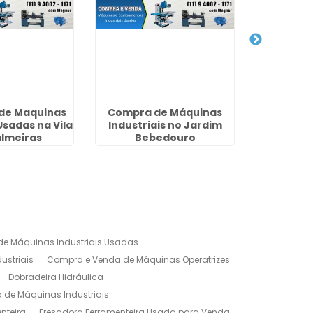
de Maquinas
Compra de Máquinas
Venda 
Usadas na Vila
Industriais no Jardim
Indu
almeiras
Bebedouro
Ar
e Máquinas Industriais Usadas
ustriais
Compra e Venda de Máquinas Operatrizes
Dobradeira Hidráulica
de Máquinas Industriais
nteira
Fresadora Ferramenteira Usada para Venda