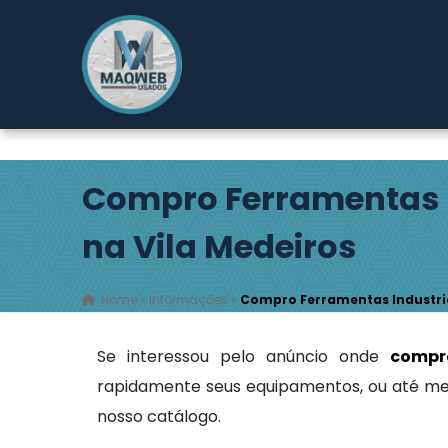
Rodovia Índio Tibiriçá, 2149
- Pouso Alegre - Ribeirão
Pires / SP
(11) 4827-0600
maqwebusados@gmail.com
Compro Ferramentas I
na Vila Medeiros
Home
»
Informações
»
Compro Ferramentas Industria
Se interessou pelo anúncio onde
compr
rapidamente seus equipamentos, ou até me
nosso catálogo.