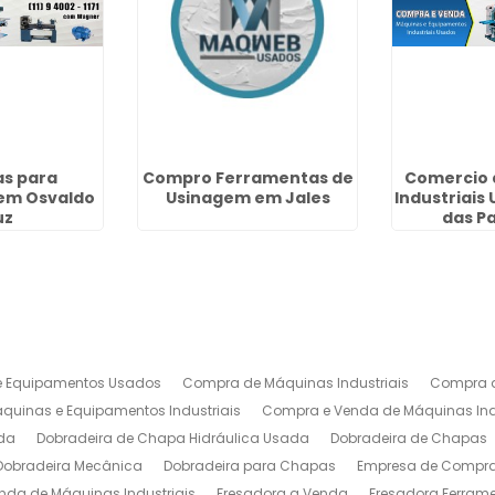
s para
Compro Ferramentas de
Comercio 
em Osvaldo
Usinagem em Jales
Industriais 
uz
das P
 Equipamentos Usados
Compra de Máquinas Industriais
Compra d
uinas e Equipamentos Industriais
Compra e Venda de Máquinas Ind
da
Dobradeira de Chapa Hidráulica Usada
Dobradeira de Chapas
Dobradeira Mecânica
Dobradeira para Chapas
Empresa de Compra 
nda de Máquinas Industriais
Fresadora a Venda
Fresadora Ferrame