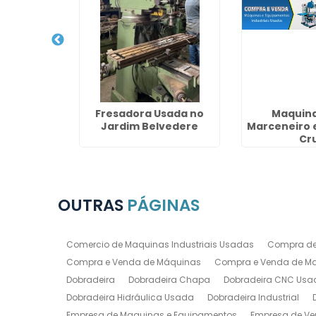
NC Usada
Fresadora Usada no
Maquina
irinha
Jardim Belvedere
Marceneiro 
Cr
OUTRAS
PÁGINAS
Comercio de Maquinas Industriais Usadas
Compra de
Compra e Venda de Máquinas
Compra e Venda de Maq
Dobradeira
Dobradeira Chapa
Dobradeira CNC Usa
Dobradeira Hidráulica Usada
Dobradeira Industrial
Empresa de Maquinas e Equipamentos
Empresa de Ve