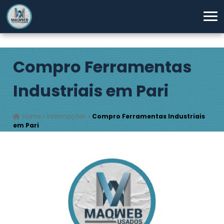
Compro Ferramentas
Industriais em Pari
Home
»
Informações
»
Compro Ferramentas Industriais
em Pari