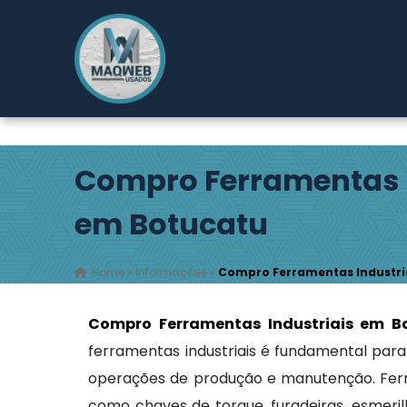
Rodovia Índio Tibiriçá, 2149
- Pouso Alegre - Ribeirão
Pires / SP
(11) 4827-0600
maqwebusados@gmail.com
Compro Ferramentas I
em Botucatu
Home
»
Informações
»
Compro Ferramentas Industri
Compro Ferramentas Industriais em 
ferramentas industriais é fundamental par
operações de produção e manutenção. Fer
como chaves de torque, furadeiras, esmerilh