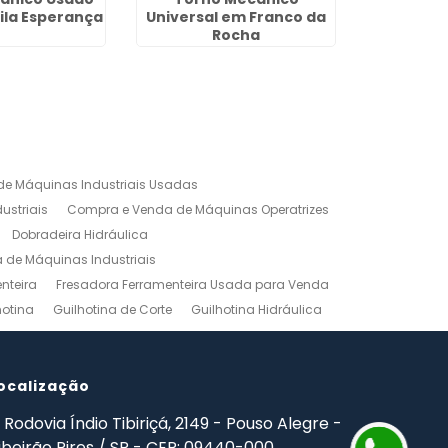
ila Esperança
Universal em Franco da
Equipame
Rocha
T
e Máquinas Industriais Usadas
ustriais
Compra e Venda de Máquinas Operatrizes
Dobradeira Hidráulica
de Máquinas Industriais
nteira
Fresadora Ferramenteira Usada para Venda
hotina
Guilhotina de Corte
Guilhotina Hidráulica
Venda
Maquinas para Marceneiro
rno Mecanico Preço
Torno Mecânico Universal
adas
ocalização
Ferramentas Industriais Compra e Venda
mpro Ferramentas de Usinagem
Rodovia Índio Tibiriçá, 2149 - Pouso Alegre -
ibeirão Pires / SP - CEP: 09440-000