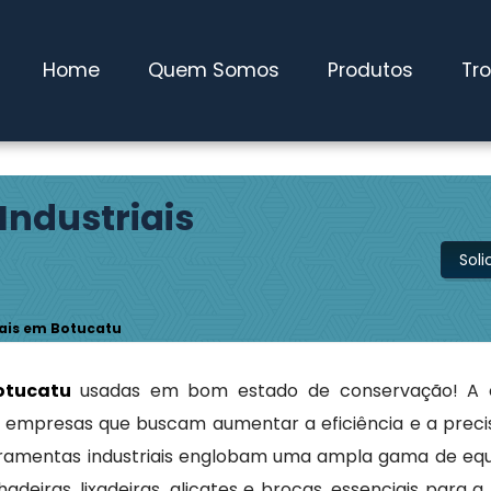
Home
Quem Somos
Produtos
Tr
ndustriais
Sol
ais em Botucatu
Botucatu
usadas em bom estado de conservação! A
a empresas que buscam aumentar a eficiência e a preci
ramentas industriais englobam uma ampla gama de eq
adeiras, lixadeiras, alicates e brocas, essenciais para