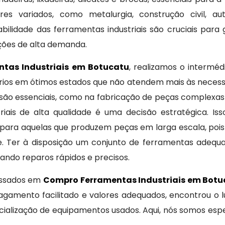
s variados, como metalurgia, construção civil, au
abilidade das ferramentas industriais são cruciais para
ões de alta demanda.
tas Industriais em Botucatu
, realizamos o interméd
nários em ótimos estados que não atendem mais às neces
de são essenciais, como na fabricação de peças complex
iais de alta qualidade é uma decisão estratégica. Iss
para aquelas que produzem peças em larga escala, pois
. Ter à disposição um conjunto de ferramentas adequad
tando reparos rápidos e precisos.
ressados em
Compro Ferramentas Industriais em Botu
 pagamento facilitado e valores adequados, encontrou o
alização de equipamentos usados. Aqui, nós somos esp