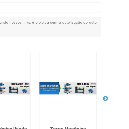
tando nossos links, é proibida sem a autorização do autor.
ânico Usado
Torno Mecânico
Co