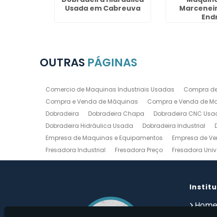
 em Jaú
Usada em Cabreuva
Marceneir
End
OUTRAS
PÁGINAS
Comercio de Maquinas Industriais Usadas
Compra de
Compra e Venda de Máquinas
Compra e Venda de Maq
Dobradeira
Dobradeira Chapa
Dobradeira CNC Usa
Dobradeira Hidráulica Usada
Dobradeira Industrial
Empresa de Maquinas e Equipamentos
Empresa de Ve
Fresadora Industrial
Fresadora Preço
Fresadora Univ
Guilhotina Industrial
Guilhotina Industrial para Chapa
Prensa Hidráulica Elétrica
Prensas Excentricas
Torno
Torno Mecanico Usado
Torno Mecânico Usado Barato
Instit
Compro Torno Mecanico
Compro Ferramentas Industri
Hom
Quem