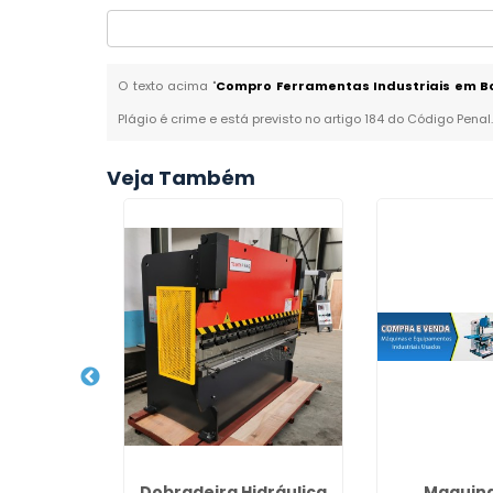
O texto acima "
Compro Ferramentas Industriais em B
Plágio é crime e está previsto no artigo 184 do Código Penal
Veja Também
Máquinas
Dobradeira Hidráulica
Maquina