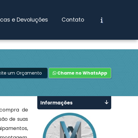
ocas e Devoluções
Contato
icite um Orçamento
Chame no WhatsApp
Informações
 compra de
são de suas
uipamentos,
 a montagem,