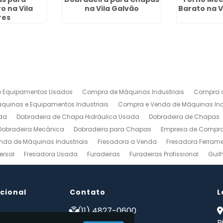
o na Vila
na Vila Galvão
Barato na V
res
 Equipamentos Usados
Compra de Máquinas Industriais
Compra d
uinas e Equipamentos Industriais
Compra e Venda de Máquinas Ind
da
Dobradeira de Chapa Hidráulica Usada
Dobradeira de Chapas
Dobradeira Mecânica
Dobradeira para Chapas
Empresa de Compra 
nda de Máquinas Industriais
Fresadora a Venda
Fresadora Ferrame
ersal
Fresadora Usada
Furadeiras
Furadeiras Profissional
Guil
s de Aço
Maquinas para Marcenaria
Maquinas para Marcenaria a 
 Mecanico
Torno Mecanico a Venda
Torno Mecânico Industrial
To
ucional
Venda de Máquinas Industriais
Contato
Venda de Máquinas Industriais Us
L
ais
Compro Fresadora
Compro Maquinas Operatrizes Usadas
Co
e
(11) 4827-0600
 somos
(11) 94002-1171
R