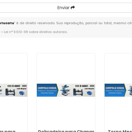
Enviar
otucatu
" é de direito reservado. Sua reprodução, parcial ou total, mesmo ci
. –
Lei n° 9.610-98 sobre direitos autorais
.
s para
Dobradeira para Chapas
Torno Mec