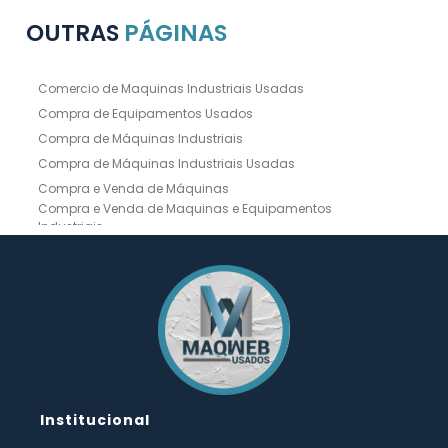
OUTRAS
PÁGINAS
Comercio de Maquinas Industriais Usadas
Compra de Equipamentos Usados
Compra de Máquinas Industriais
Compra de Máquinas Industriais Usadas
Compra e Venda de Máquinas
Compra e Venda de Maquinas e Equipamentos
Industriais
Compra e Venda de Máquinas Industriais
Compra e Venda de Máquinas Operatrizes
Dobradeira
Dobradeira Chapa
Dobradeira CNC Usada
Dobradeira de Chapa Hidráulica Usada
Dobradeira de Chapas
Dobradeira Hidráulica
Dobradeira Hidráulica Usada
Dobradeira Industrial
Dobradeira Mecânica
Dobradeira para Chapas
Institucional
Empresa de Compra de Máquinas Industriais