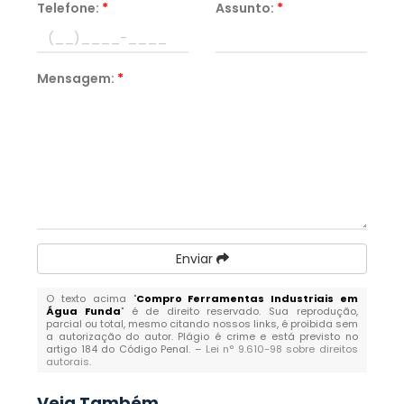
Telefone:
*
Assunto:
*
Mensagem:
*
Enviar
O texto acima "
Compro Ferramentas Industriais em
Água Funda
" é de direito reservado. Sua reprodução,
parcial ou total, mesmo citando nossos links, é proibida sem
a autorização do autor. Plágio é crime e está previsto no
artigo 184 do Código Penal. –
Lei n° 9.610-98 sobre direitos
autorais
.
Veja Também