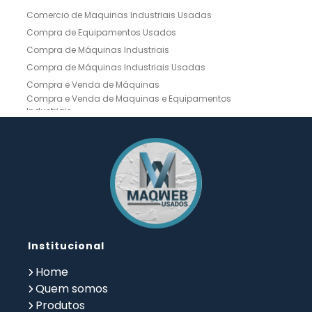
Comercio de Maquinas Industriais Usadas
Compra de Equipamentos Usados
Compra de Máquinas Industriais
Compra de Máquinas Industriais Usadas
Compra e Venda de Máquinas
Compra e Venda de Maquinas e Equipamentos
Industriais
Compra e Venda de Máquinas Industriais
Compra e Venda de Máquinas Operatrizes
Dobradeira
Dobradeira Chapa
Dobradeira CNC Usada
Dobradeira de Chapa Hidráulica Usada
Dobradeira de Chapas
Dobradeira Hidráulica
Dobradeira Hidráulica Usada
Dobradeira Industrial
Dobradeira Mecânica
Dobradeira para Chapas
Institucional
Empresa de Compra de Máquinas Industriais
Empresa de Maquinas e Equipamentos
Home
Empresa de Venda de Máquinas Industriais
Quem somos
Fresadora a Venda
Fresadora Ferramenteira
Produtos