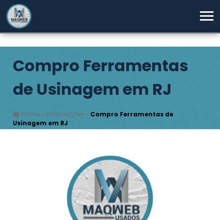
Compro Ferramentas
de Usinagem em RJ
Home
»
Informações
»
Compro Ferramentas de
Usinagem em RJ