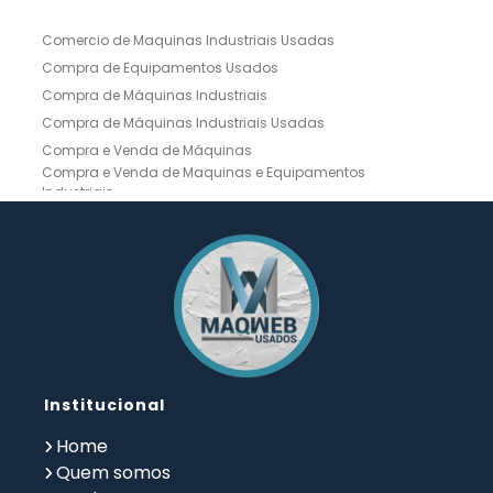
Comercio de Maquinas Industriais Usadas
Compra de Equipamentos Usados
Compra de Máquinas Industriais
Compra de Máquinas Industriais Usadas
Compra e Venda de Máquinas
Compra e Venda de Maquinas e Equipamentos
Industriais
Compra e Venda de Máquinas Industriais
Compra e Venda de Máquinas Operatrizes
Dobradeira
Dobradeira Chapa
Dobradeira CNC Usada
Dobradeira de Chapa Hidráulica Usada
Dobradeira de Chapas
Dobradeira Hidráulica
Dobradeira Hidráulica Usada
Dobradeira Industrial
Dobradeira Mecânica
Dobradeira para Chapas
Institucional
Empresa de Compra de Máquinas Industriais
Empresa de Maquinas e Equipamentos
Home
Empresa de Venda de Máquinas Industriais
Quem somos