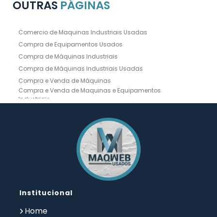
OUTRAS
PÁGINAS
Comercio de Maquinas Industriais Usadas
Compra de Equipamentos Usados
Compra de Máquinas Industriais
Compra de Máquinas Industriais Usadas
Compra e Venda de Máquinas
Compra e Venda de Maquinas e Equipamentos
Industriais
Compra e Venda de Máquinas Industriais
Compra e Venda de Máquinas Operatrizes
Dobradeira
Dobradeira Chapa
Dobradeira CNC Usada
Dobradeira de Chapa Hidráulica Usada
Dobradeira de Chapas
Dobradeira Hidráulica
Dobradeira Hidráulica Usada
Dobradeira Industrial
Dobradeira Mecânica
Dobradeira para Chapas
Institucional
Empresa de Compra de Máquinas Industriais
Empresa de Maquinas e Equipamentos
Home