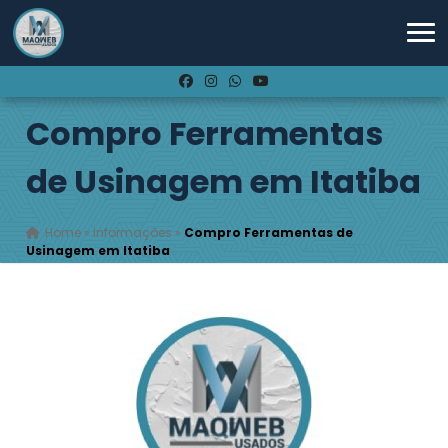
Compro Ferramentas
de Usinagem em Itatiba
Home
»
Informações
»
Compro Ferramentas de
Usinagem em Itatiba