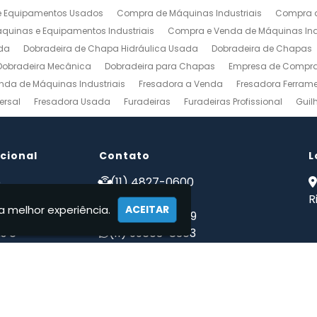
 Equipamentos Usados
Compra de Máquinas Industriais
Compra d
uinas e Equipamentos Industriais
Compra e Venda de Máquinas Ind
da
Dobradeira de Chapa Hidráulica Usada
Dobradeira de Chapas
Dobradeira Mecânica
Dobradeira para Chapas
Empresa de Compra 
nda de Máquinas Industriais
Fresadora a Venda
Fresadora Ferrame
ersal
Fresadora Usada
Furadeiras
Furadeiras Profissional
Guil
s de Aço
Maquinas para Marcenaria
Maquinas para Marcenaria a 
 Mecanico
Torno Mecanico a Venda
Torno Mecânico Industrial
To
ucional
Venda de Máquinas Industriais
Contato
Venda de Máquinas Industriais Us
L
ais
Compro Fresadora
Compro Maquinas Operatrizes Usadas
Co
e
(11) 4827-0600
 somos
(11) 94002-1171
R
a melhor experiência.
ACEITAR
tos
(11) 97223-4869
s e
(11) 99603-8303
ções
maqwebusados@gmail.com
ato
mações