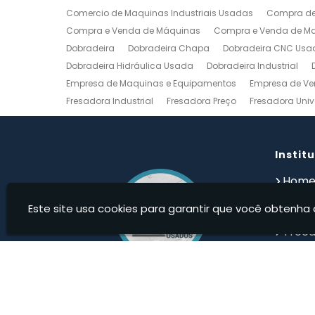
Comercio de Maquinas Industriais Usadas
Compra de
Compra e Venda de Máquinas
Compra e Venda de Maq
Dobradeira
Dobradeira Chapa
Dobradeira CNC Usa
Dobradeira Hidráulica Usada
Dobradeira Industrial
Empresa de Maquinas e Equipamentos
Empresa de Ve
Fresadora Industrial
Fresadora Preço
Fresadora Univ
Guilhotina Industrial
Guilhotina Industrial para Chapa
Prensa Hidráulica Elétrica
Prensas Excentricas
Torno
Torno Mecanico Usado
Torno Mecânico Usado Barato
Instit
Compro Torno Mecanico
Compro Ferramentas Industri
Hom
Quem
Este site usa cookies para garantir que você obtenha 
Produ
Troca
Devolu
Cont
Infor