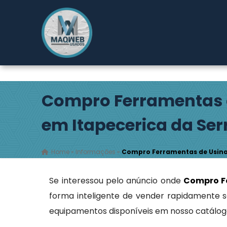
Rodovia Índio Tibiriçá, 2149 - Pouso Alegre - Ribeirão
Compro Ferramentas
em Itapecerica da Ser
Home
»
Informações
»
Compro Ferramentas de Usina
Se interessou pelo anúncio onde
Compro F
forma inteligente de vender rapidamente 
equipamentos disponíveis em nosso catálog