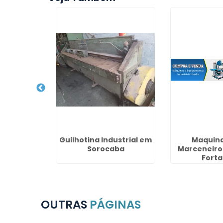
sada no
Guilhotina Industrial em
Maquina
 Paulo
Sorocaba
Marceneiro
Forta
OUTRAS
PÁGINAS