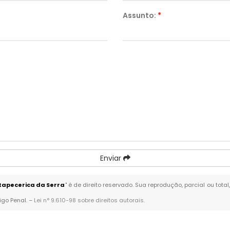
Assunto:
*
Enviar
apecerica da Serra
" é de direito reservado. Sua reprodução, parcial ou tot
igo Penal. –
Lei n° 9.610-98 sobre direitos autorais
.