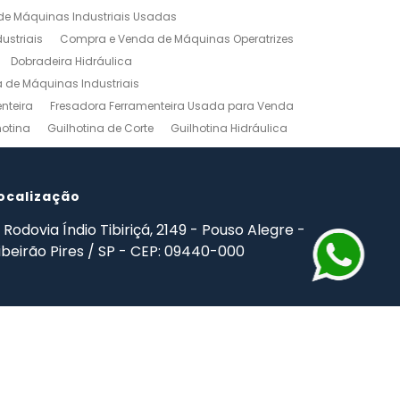
e Máquinas Industriais Usadas
ustriais
Compra e Venda de Máquinas Operatrizes
Dobradeira Hidráulica
de Máquinas Industriais
nteira
Fresadora Ferramenteira Usada para Venda
hotina
Guilhotina de Corte
Guilhotina Hidráulica
Venda
Maquinas para Marceneiro
rno Mecanico Preço
Torno Mecânico Universal
adas
ocalização
Ferramentas Industriais Compra e Venda
mpro Ferramentas de Usinagem
Rodovia Índio Tibiriçá, 2149 - Pouso Alegre -
ibeirão Pires / SP - CEP: 09440-000