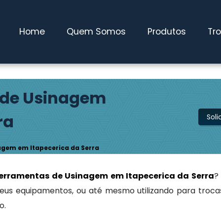
 Pires / SP
(11) 4827-0600
maqwebusados@gmail.com
Home
Quem Somos
Produtos
Tr
 de Usinagem
ra
Sol
gem em Itapecerica da Serra
erramentas de Usinagem em Itapecerica da Serra
?
seus equipamentos, ou até mesmo utilizando para troc
o.