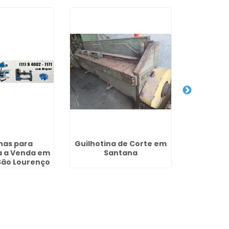
nas para
Guilhotina de Corte em
Venda 
a a Venda em
Santana
Industri
 São Lourenço
Jardim