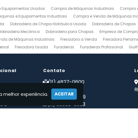
 Equipamentos Usados
Compra de Máquinas Industriais
Compra d
uinas e Equipamentos Industriais
Compra e Venda de Máquinas Ind
da
Dobradeira de Chapa Hidráulica Usada
Dobradeira de Chapas
Dobradeira Mecânica
Dobradeira para Chapas
Empresa de Compra 
nda de Máquinas Industriais
Fresadora a Venda
Fresadora Ferrame
ersal
Fresadora Usada
Furadeiras
Furadeiras Profissional
Guil
s de Aço
Maquinas para Marcenaria
Maquinas para Marcenaria a 
 Mecanico
Torno Mecanico a Venda
Torno Mecânico Industrial
To
ucional
Venda de Máquinas Industriais
Contato
Venda de Máquinas Industriais Us
L
ais
Compro Fresadora
Compro Maquinas Operatrizes Usadas
Co
e
(11) 4827-0600
 somos
(11) 94002-1171
R
a melhor experiência.
ACEITAR
tos
(11) 97223-4869
s e
(11) 99603-8303
ções
maqwebusados@gmail.com
ato
mações