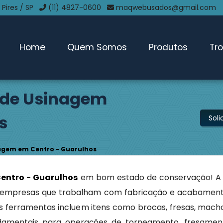
 Pires / SP
(11) 4827-0600
maqwebusados@gmail.com
Home
Quem Somos
Produtos
Tr
 de Usinagem
s
Sol
agem em Centro - Guarulhos
entro - Guarulhos
em bom estado de conservação! A
a empresas que trabalham com fabricação e acabamen
sas ferramentas incluem itens como brocas, fresas, mach
ndamentais para operações de torneamento, fresament