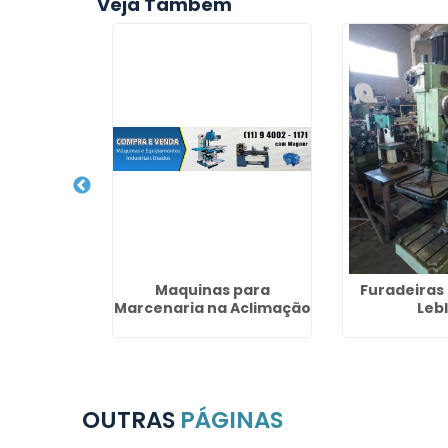
Veja Também
ustrial em
Maquinas para
Furadeiras
aí
Marcenaria na Aclimação
Leb
OUTRAS
PÁGINAS