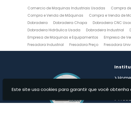
Comercio de Maquinas Industriais Usadas
Compra de
Compra e Venda de Máquinas
Compra e Venda de Maq
Dobradeira
Dobradeira Chapa
Dobradeira CNC Usa
Dobradeira Hidráulica Usada
Dobradeira Industrial
Empresa de Maquinas e Equipamentos
Empresa de Ve
Fresadora Industrial
Fresadora Preço
Fresadora Univ
Guilhotina Industrial
Guilhotina Industrial para Chapa
Prensa Hidráulica Elétrica
Prensas Excentricas
Torno
Torno Mecanico Usado
Torno Mecânico Usado Barato
Instit
Compro Torno Mecanico
Compro Ferramentas Industri
Hom
Quem
Este site usa cookies para garantir que você obtenha 
Produ
Troca
Devolu
Cont
Infor