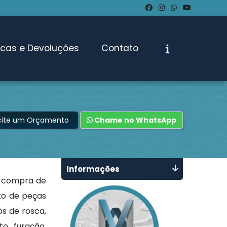
ocas e Devoluções
Contato
icite um Orçamento
Chame no WhatsApp
Informações
 compra de
to de peças
os de rosca,
o, furação,