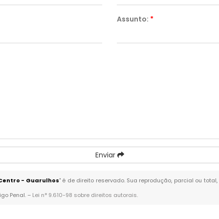
Assunto:
*
Enviar
entro - Guarulhos
" é de direito reservado. Sua reprodução, parcial ou tot
igo Penal. –
Lei n° 9.610-98 sobre direitos autorais
.