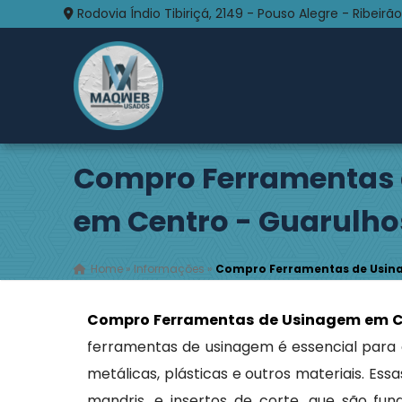
Rodovia Índio Tibiriçá, 2149 - Pouso Alegre - Ribeirão
Compro Ferramentas
em Centro - Guarulho
Home
»
Informações
»
Compro Ferramentas de Usin
Compro Ferramentas de Usinagem em C
ferramentas de usinagem é essencial par
metálicas, plásticas e outros materiais. Es
mandris, e insertos de corte, que são fu