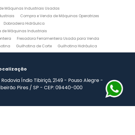
e Máquinas Industriais Usadas
ustriais
Compra e Venda de Máquinas Operatrizes
Dobradeira Hidráulica
de Máquinas Industriais
nteira
Fresadora Ferramenteira Usada para Venda
hotina
Guilhotina de Corte
Guilhotina Hidráulica
Venda
Maquinas para Marceneiro
rno Mecanico Preço
Torno Mecânico Universal
adas
ocalização
Ferramentas Industriais Compra e Venda
mpro Ferramentas de Usinagem
Rodovia Índio Tibiriçá, 2149 - Pouso Alegre -
ibeirão Pires / SP - CEP: 09440-000