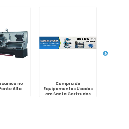
ecanico no
Compra de
Compra
Ponte Alta
Equipamentos Usados
Máquinas 
em Santa Gertrudes
Jard