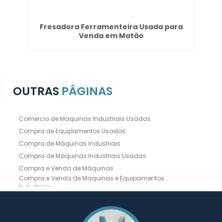
ema
Fresadora Ferramenteira Usada para
T
Venda em Matão
OUTRAS
PÁGINAS
Comercio de Maquinas Industriais Usadas
Compra de Equipamentos Usados
Compra de Máquinas Industriais
Compra de Máquinas Industriais Usadas
Compra e Venda de Máquinas
Compra e Venda de Maquinas e Equipamentos
Industriais
Compra e Venda de Máquinas Industriais
Compra e Venda de Máquinas Operatrizes
Dobradeira