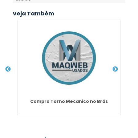
Veja Também
a
Compro Torno Mecanico no Brás
Do