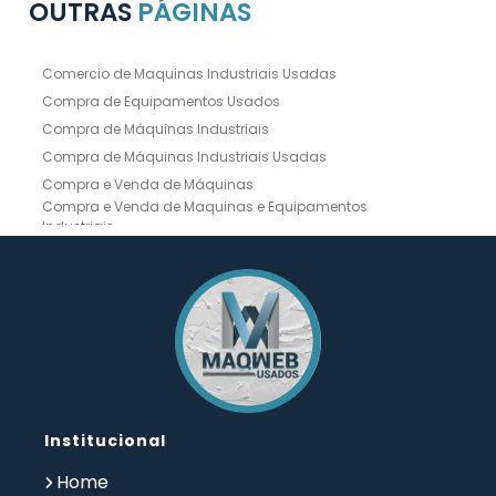
OUTRAS
PÁGINAS
Comercio de Maquinas Industriais Usadas
Compra de Equipamentos Usados
Compra de Máquinas Industriais
Compra de Máquinas Industriais Usadas
Compra e Venda de Máquinas
Compra e Venda de Maquinas e Equipamentos
Industriais
Compra e Venda de Máquinas Industriais
Compra e Venda de Máquinas Operatrizes
Dobradeira
Dobradeira Chapa
Dobradeira CNC Usada
Dobradeira de Chapa Hidráulica Usada
Dobradeira de Chapas
Dobradeira Hidráulica
Dobradeira Hidráulica Usada
Dobradeira Industrial
Dobradeira Mecânica
Dobradeira para Chapas
Institucional
Empresa de Compra de Máquinas Industriais
Empresa de Maquinas e Equipamentos
Home