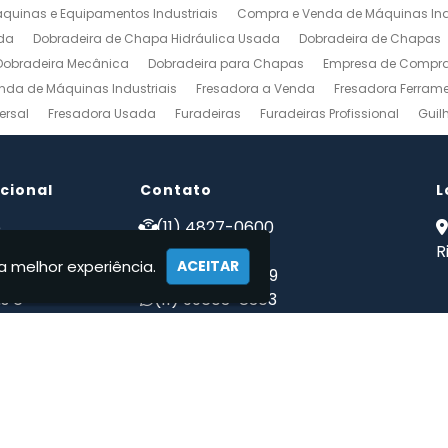
uinas e Equipamentos Industriais
Compra e Venda de Máquinas Ind
da
Dobradeira de Chapa Hidráulica Usada
Dobradeira de Chapas
Dobradeira Mecânica
Dobradeira para Chapas
Empresa de Compra 
nda de Máquinas Industriais
Fresadora a Venda
Fresadora Ferrame
ersal
Fresadora Usada
Furadeiras
Furadeiras Profissional
Guil
s de Aço
Maquinas para Marcenaria
Maquinas para Marcenaria a 
 Mecanico
Torno Mecanico a Venda
Torno Mecânico Industrial
To
ucional
Venda de Máquinas Industriais
Contato
Venda de Máquinas Industriais Us
L
ais
Compro Fresadora
Compro Maquinas Operatrizes Usadas
Co
e
(11) 4827-0600
 somos
(11) 94002-1171
R
a melhor experiência.
ACEITAR
tos
(11) 97223-4869
s e
(11) 99603-8303
ções
maqwebusados@gmail.com
ato
mações
quinas Usadas