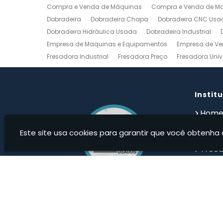
Compra e Venda de Máquinas
Compra e Venda de Maq
Dobradeira
Dobradeira Chapa
Dobradeira CNC Usa
Dobradeira Hidráulica Usada
Dobradeira Industrial
Empresa de Maquinas e Equipamentos
Empresa de Ve
Fresadora Industrial
Fresadora Preço
Fresadora Univ
Guilhotina Industrial
Guilhotina Industrial para Chapa
Prensa Hidráulica Elétrica
Prensas Excentricas
Torno
Torno Mecanico Usado
Torno Mecânico Usado Barato
Instit
Compro Torno Mecanico
Compro Ferramentas Industri
Hom
Quem
Este site usa cookies para garantir que você obtenha 
Produ
Troca
Devolu
Cont
Infor
Maqweb Maquinas Usadas - Compra e venda de Má