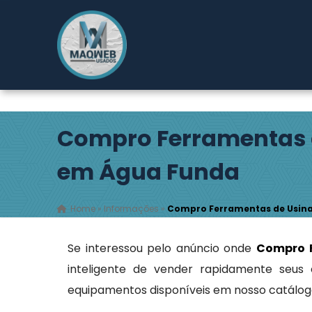
Rodovia Índio Tibiriçá, 2149 - Pouso Alegre - Ribeirão
Compro Ferramentas
em Água Funda
Home
»
Informações
»
Compro Ferramentas de Usin
Se interessou pelo anúncio onde
Compro 
inteligente de vender rapidamente seus
equipamentos disponíveis em nosso catálog