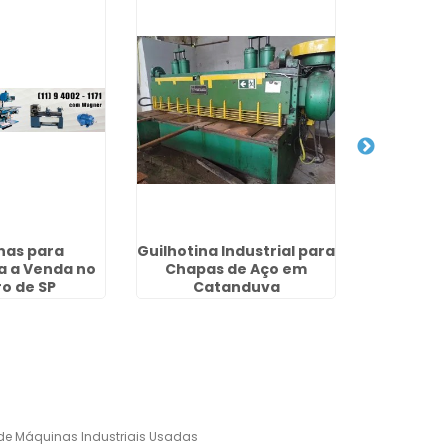
nas para
Guilhotina Industrial para
Compro 
a a Venda no
Chapas de Aço em
Vil
o de SP
Catanduva
e Máquinas Industriais Usadas