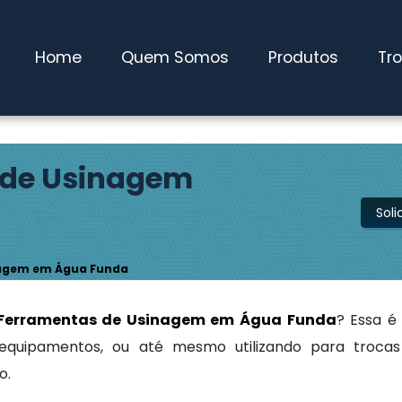
 Pires / SP
(11) 4827-0600
maqwebusados@gmail.com
Home
Quem Somos
Produtos
Tr
 de Usinagem
Sol
agem em Água Funda
Ferramentas de Usinagem em Água Funda
? Essa é
 equipamentos, ou até mesmo utilizando para troca
o.