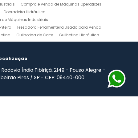
ustriais
Compra e Venda de Máquinas Operatrizes
Dobradeira Hidráulica
de Máquinas Industriais
nteira
Fresadora Ferramenteira Usada para Venda
hotina
Guilhotina de Corte
Guilhotina Hidráulica
Venda
Maquinas para Marceneiro
rno Mecanico Preço
Torno Mecânico Universal
adas
ocalização
Ferramentas Industriais Compra e Venda
mpro Ferramentas de Usinagem
Rodovia Índio Tibiriçá, 2149 - Pouso Alegre -
ibeirão Pires / SP - CEP: 09440-000