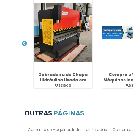
ndustriais
Dobradeira de Chapa
Compra e 
enda na
Hidráulica Usada em
Máquinas Ind
vares
Osasco
Ass
OUTRAS
PÁGINAS
Comercio de Maquinas Industriais Usadas
Compra de