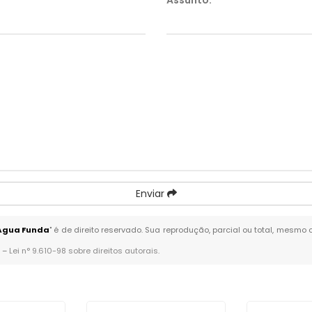
Assunto:
*
Enviar
Água Funda
" é de direito reservado. Sua reprodução, parcial ou total, mesmo 
. –
Lei n° 9.610-98 sobre direitos autorais
.