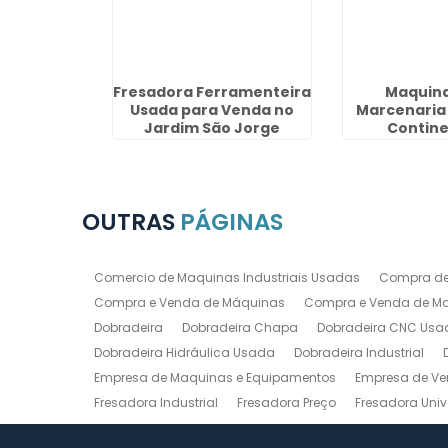
reço no
Fresadora Ferramenteira
Maquina
listano
Usada para Venda no
Marcenaria
Jardim São Jorge
Contine
OUTRAS
PÁGINAS
Comercio de Maquinas Industriais Usadas
Compra de
Compra e Venda de Máquinas
Compra e Venda de Maq
Dobradeira
Dobradeira Chapa
Dobradeira CNC Usa
Dobradeira Hidráulica Usada
Dobradeira Industrial
Empresa de Maquinas e Equipamentos
Empresa de Ve
Fresadora Industrial
Fresadora Preço
Fresadora Univ
Guilhotina Industrial
Guilhotina Industrial para Chapa