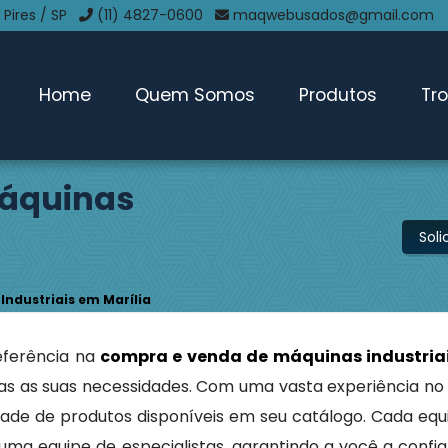
 Pires / SP
(11) 4827-0600
maqwebusados@gmail.com
Home
Quem Somos
Produtos
Tr
áquinas
Sol
ndustriais em Marília
eferência na
compra e venda de máquinas industria
as as suas necessidades. Com uma vasta experiência no
ade de produtos disponíveis em seu catálogo. Cada eq
ma equipe de especialistas, garantindo a você a confia