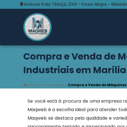
Rodovia Índio Tibiriçá, 2149 - Pouso Alegre - Ribeirão
Compra e Venda de M
Industriais em Marília
Home
»
Informações
»
Compra e Venda de Máquinas I
Se você está à procura de uma empresa r
Maqweb é a escolha ideal para atender tod
Maqweb se destaca pela qualidade e varied
rigorosamente testado e inspecionado por u