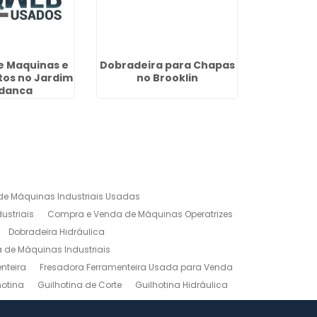
e Maquinas e
Dobradeira para Chapas
Furadeira
os no Jardim
no Brooklin
na Ci
danca
e Máquinas Industriais Usadas
ustriais
Compra e Venda de Máquinas Operatrizes
Dobradeira Hidráulica
de Máquinas Industriais
nteira
Fresadora Ferramenteira Usada para Venda
hotina
Guilhotina de Corte
Guilhotina Hidráulica
Venda
Maquinas para Marceneiro