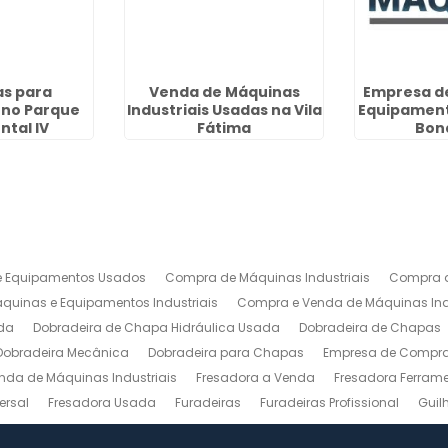
s para
Venda de Máquinas
Empresa d
 no Parque
Industriais Usadas na Vila
Equipament
ntal IV
Fátima
Bon
 Equipamentos Usados
Compra de Máquinas Industriais
Compra d
uinas e Equipamentos Industriais
Compra e Venda de Máquinas Ind
da
Dobradeira de Chapa Hidráulica Usada
Dobradeira de Chapas
Dobradeira Mecânica
Dobradeira para Chapas
Empresa de Compra 
nda de Máquinas Industriais
Fresadora a Venda
Fresadora Ferrame
ersal
Fresadora Usada
Furadeiras
Furadeiras Profissional
Guil
s de Aço
Maquinas para Marcenaria
Maquinas para Marcenaria a 