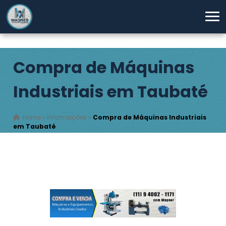
Compra de Máquinas
Industriais em Taubaté
Home
»
Informações
»
Compra de Máquinas Industriais
em Taubaté