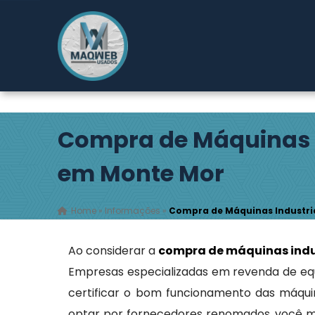
Rodovia Índio Tibiriçá, 2149 - Pouso Alegre - Ribeirão
Compra de Máquinas I
em Monte Mor
Home
»
Informações
»
Compra de Máquinas Industri
Ao considerar a
compra de máquinas indu
Empresas especializadas em revenda de eq
certificar o bom funcionamento das máqui
optar por fornecedores renomados, você mi