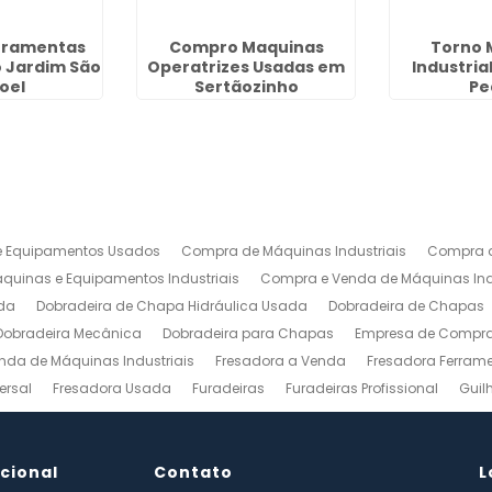
rramentas
Compro Maquinas
Torno 
o Jardim São
Operatrizes Usadas em
Industria
oel
Sertãozinho
Pe
 Equipamentos Usados
Compra de Máquinas Industriais
Compra d
uinas e Equipamentos Industriais
Compra e Venda de Máquinas Ind
da
Dobradeira de Chapa Hidráulica Usada
Dobradeira de Chapas
Dobradeira Mecânica
Dobradeira para Chapas
Empresa de Compra 
nda de Máquinas Industriais
Fresadora a Venda
Fresadora Ferrame
ersal
Fresadora Usada
Furadeiras
Furadeiras Profissional
Guil
s de Aço
Maquinas para Marcenaria
Maquinas para Marcenaria a 
 Mecanico
Torno Mecanico a Venda
Torno Mecânico Industrial
To
ucional
Venda de Máquinas Industriais
Contato
Venda de Máquinas Industriais Us
L