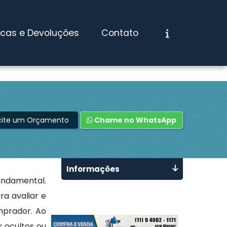
ocas e Devoluções
Contato
icite um Orçamento
Chame no WhatsApp
Informações
undamental.
a avaliar e
mprador. Ao
 ocultos ou