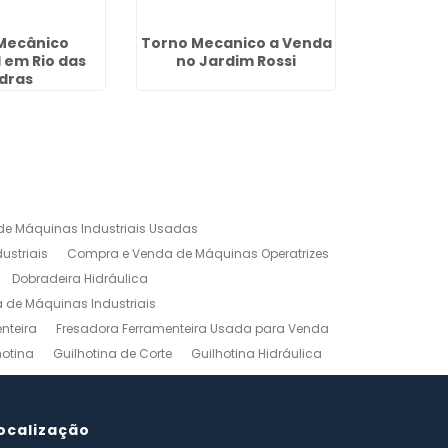
Mecânico
Torno Mecanico a Venda
Dobradei
l em Rio das
no Jardim Rossi
em H
dras
e Máquinas Industriais Usadas
ustriais
Compra e Venda de Máquinas Operatrizes
Dobradeira Hidráulica
de Máquinas Industriais
nteira
Fresadora Ferramenteira Usada para Venda
hotina
Guilhotina de Corte
Guilhotina Hidráulica
Venda
Maquinas para Marceneiro
rno Mecanico Preço
Torno Mecânico Universal
adas
ocalização
Ferramentas Industriais Compra e Venda