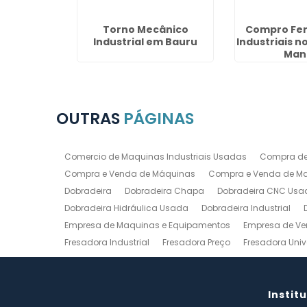
co Usado
Torno Mecânico
Compro Fe
Cidade
Industrial em Bauru
Industriais n
ia
Man
OUTRAS
PÁGINAS
Comercio de Maquinas Industriais Usadas
Compra de
Compra e Venda de Máquinas
Compra e Venda de Maq
Dobradeira
Dobradeira Chapa
Dobradeira CNC Usa
Dobradeira Hidráulica Usada
Dobradeira Industrial
Empresa de Maquinas e Equipamentos
Empresa de Ve
Fresadora Industrial
Fresadora Preço
Fresadora Univ
Guilhotina Industrial
Guilhotina Industrial para Chapa
Prensa Hidráulica Elétrica
Prensas Excentricas
Torno
Torno Mecanico Usado
Torno Mecânico Usado Barato
Instit