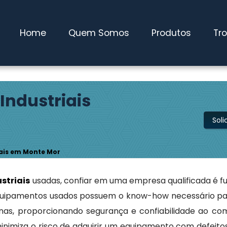
 Pires / SP
(11) 4827-0600
maqwebusados@gmail.com
Home
Quem Somos
Produtos
Tr
ndustriais
Sol
ais em Monte Mor
striais
usadas, confiar em uma empresa qualificada é f
uipamentos usados possuem o know-how necessário par
nas, proporcionando segurança e confiabilidade ao co
nimiza o risco de adquirir um equipamento com defeitos