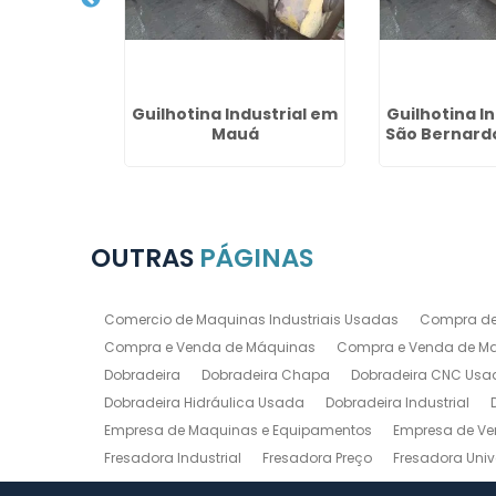
enda de
Guilhotina Industrial em
Guilhotina I
atrizes na
Mauá
São Bernard
dente
OUTRAS
PÁGINAS
Comercio de Maquinas Industriais Usadas
Compra de
Compra e Venda de Máquinas
Compra e Venda de Maq
Dobradeira
Dobradeira Chapa
Dobradeira CNC Usa
Dobradeira Hidráulica Usada
Dobradeira Industrial
Empresa de Maquinas e Equipamentos
Empresa de Ve
Fresadora Industrial
Fresadora Preço
Fresadora Univ
Guilhotina Industrial
Guilhotina Industrial para Chapa