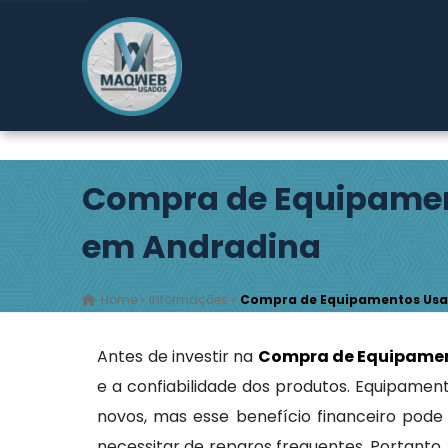
Rodovia Índio Tibiriçá, 2149 - Pouso Alegre - Ribeirão
Compra de Equipame
em Andradina
Home
»
Informações
»
Compra de Equipamentos Usa
Antes de investir na
Compra de Equipame
e a confiabilidade dos produtos. Equipame
novos, mas esse benefício financeiro pode
necessitar de reparos frequentes. Portanto,