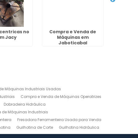
centricas no
Compra e Venda de
Guilhot
im Jacy
Máquinas em
Jaboticabal
e Máquinas Industriais Usadas
ustriais
Compra e Venda de Máquinas Operatrizes
Dobradeira Hidráulica
de Máquinas Industriais
nteira
Fresadora Ferramenteira Usada para Venda
hotina
Guilhotina de Corte
Guilhotina Hidráulica
Venda
Maquinas para Marceneiro