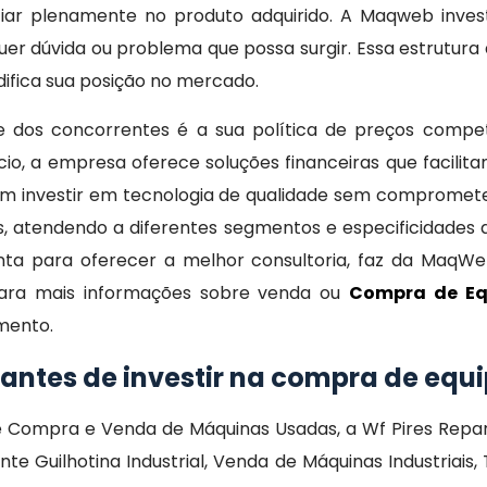
onfiar plenamente no produto adquirido. A Maqweb inv
uer dúvida ou problema que possa surgir. Essa estrutura d
lidifica sua posição no mercado.
dos concorrentes é a sua política de preços competi
o, a empresa oferece soluções financeiras que facilita
investir em tecnologia de qualidade sem comprometer 
atendendo a diferentes segmentos e especificidades de
nta para oferecer a melhor consultoria, faz da MaqW
Para mais informações sobre venda ou
Compra de Eq
imento.
 antes de investir na compra de e
 de Compra e Venda de Máquinas Usadas, a Wf Pires R
te Guilhotina Industrial, Venda de Máquinas Industriai