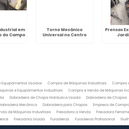
ndustrial em
Torno Mecânico
Prensas Ex
o do Campo
Universal no Centro
Jard
 Equipamentos Usados
Compra de Máquinas Industriais
Compra d
uinas e Equipamentos Industriais
Compra e Venda de Máquinas Ind
da
Dobradeira de Chapa Hidráulica Usada
Dobradeira de Chapas
Dobradeira Mecânica
Dobradeira para Chapas
Empresa de Compra 
nda de Máquinas Industriais
Fresadora a Venda
Fresadora Ferrame
ersal
Fresadora Usada
Furadeiras
Furadeiras Profissional
Guil
s de Aço
Maquinas para Marcenaria
Maquinas para Marcenaria a 