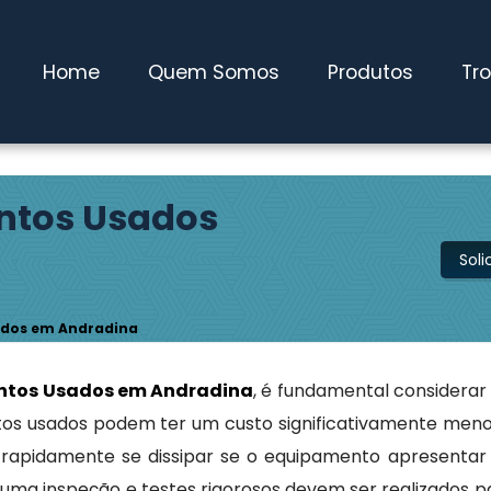
 Pires / SP
(11) 4827-0600
maqwebusados@gmail.com
Home
Quem Somos
Produtos
Tr
ntos Usados
Sol
dos em Andradina
ntos Usados em Andradina
, é fundamental considerar
ntos usados podem ter um custo significativamente meno
 rapidamente se dissipar se o equipamento apresentar 
 uma inspeção e testes rigorosos devem ser realizados p