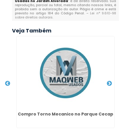
Usadas no Jardim Alvorada
" é de direito reservado. Sua
reprodução, parcial ou total, mesmo citando nossos links, é
proibida sem a autorização do autor. Plágio é crime e está
previsto no artigo 184 do Código Penal. –
Lei n° 9.610-98
sobre direitos autorais
.
Veja Também
Compro Torno Mecanico no Parque Cecap
Do