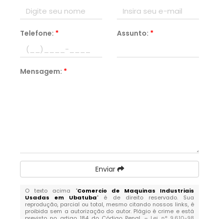
Telefone:
*
Assunto:
*
Mensagem:
*
Enviar
O texto acima "
Comercio de Maquinas Industriais
Usadas em Ubatuba
" é de direito reservado. Sua
reprodução, parcial ou total, mesmo citando nossos links, é
proibida sem a autorização do autor. Plágio é crime e está
previsto no artigo 184 do Código Penal. –
Lei n° 9.610-98