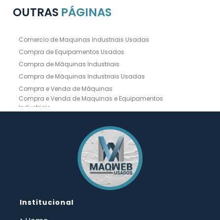
OUTRAS
PÁGINAS
Comercio de Maquinas Industriais Usadas
Compra de Equipamentos Usados
Compra de Máquinas Industriais
Compra de Máquinas Industriais Usadas
Compra e Venda de Máquinas
Compra e Venda de Maquinas e Equipamentos
Industriais
Compra e Venda de Máquinas Industriais
Compra e Venda de Máquinas Operatrizes
Dobradeira
Dobradeira Chapa
Dobradeira CNC Usada
Dobradeira de Chapa Hidráulica Usada
Dobradeira de Chapas
Dobradeira Hidráulica
Dobradeira Hidráulica Usada
Dobradeira Industrial
Dobradeira Mecânica
Dobradeira para Chapas
Institucional
Empresa de Compra de Máquinas Industriais
Empresa de Maquinas e Equipamentos