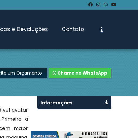
ocas e Devoluções
Contato
icite um Orçamento
Chame no WhatsApp
Informações
ível avaliar
Primeiro, a
ecem maior
da máquina,