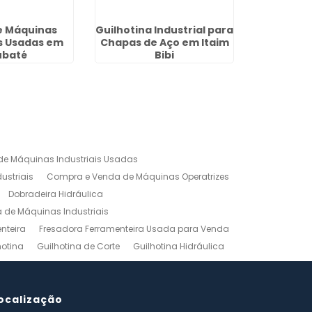
e Máquinas
Guilhotina Industrial para
Fresadora
is Usadas em
Chapas de Aço em Itaim
Usada p
ubaté
Bibi
e Máquinas Industriais Usadas
ustriais
Compra e Venda de Máquinas Operatrizes
Dobradeira Hidráulica
de Máquinas Industriais
nteira
Fresadora Ferramenteira Usada para Venda
hotina
Guilhotina de Corte
Guilhotina Hidráulica
Venda
Maquinas para Marceneiro
rno Mecanico Preço
Torno Mecânico Universal
adas
ocalização
Ferramentas Industriais Compra e Venda