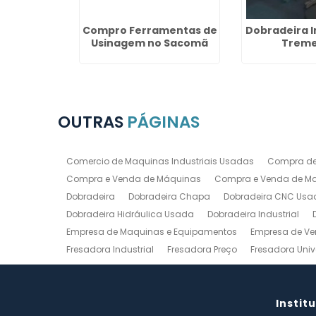
ráulica em
Compro Ferramentas de
Dobradeira I
té
Usinagem no Sacomã
Trem
OUTRAS
PÁGINAS
Comercio de Maquinas Industriais Usadas
Compra de
Compra e Venda de Máquinas
Compra e Venda de Maq
Dobradeira
Dobradeira Chapa
Dobradeira CNC Usa
Dobradeira Hidráulica Usada
Dobradeira Industrial
Empresa de Maquinas e Equipamentos
Empresa de Ve
Fresadora Industrial
Fresadora Preço
Fresadora Univ
Guilhotina Industrial
Guilhotina Industrial para Chapa
Prensa Hidráulica Elétrica
Prensas Excentricas
Torno
Torno Mecanico Usado
Torno Mecânico Usado Barato
Instit