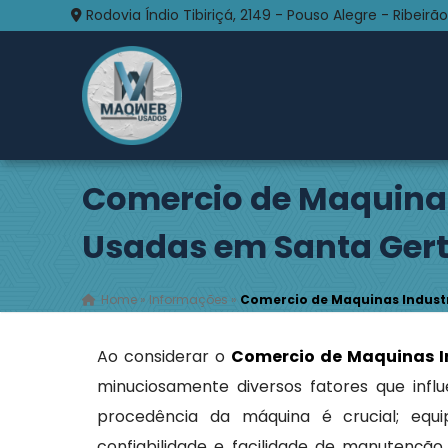
Rodovia Índio Tibiriçá, 2149 - Pouso Alegre - Ribeirão
Comercio de Maquinas
Usadas em Santa Ger
Home
»
Informações
»
Comercio de Maquinas Industr
Ao considerar o
Comercio de Maquinas I
minuciosamente diversos fatores que influ
procedência da máquina é crucial; eq
confiabilidade e facilidade de manutenção