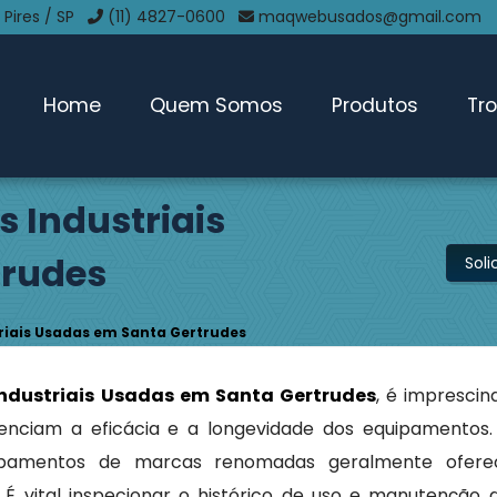
 Pires / SP
(11) 4827-0600
maqwebusados@gmail.com
Home
Quem Somos
Produtos
Tr
 Industriais
trudes
Sol
iais Usadas em Santa Gertrudes
ndustriais Usadas em Santa Gertrudes
, é imprescind
enciam a eficácia e a longevidade dos equipamentos. 
uipamentos de marcas renomadas geralmente ofer
. É vital inspecionar o histórico de uso e manutenção 