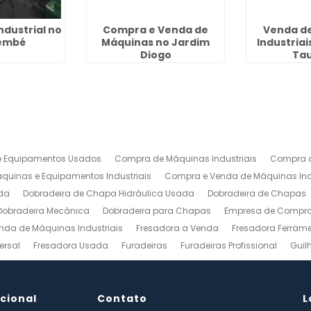
ndustrial no
Compra e Venda de
Venda d
embé
Máquinas no Jardim
Industria
Diogo
Ta
 Equipamentos Usados
Compra de Máquinas Industriais
Compra d
uinas e Equipamentos Industriais
Compra e Venda de Máquinas Ind
da
Dobradeira de Chapa Hidráulica Usada
Dobradeira de Chapas
Dobradeira Mecânica
Dobradeira para Chapas
Empresa de Compra 
nda de Máquinas Industriais
Fresadora a Venda
Fresadora Ferrame
ersal
Fresadora Usada
Furadeiras
Furadeiras Profissional
Guil
s de Aço
Maquinas para Marcenaria
Maquinas para Marcenaria a 
 Mecanico
Torno Mecanico a Venda
Torno Mecânico Industrial
To
ucional
Venda de Máquinas Industriais
Contato
Venda de Máquinas Industriais Us
L