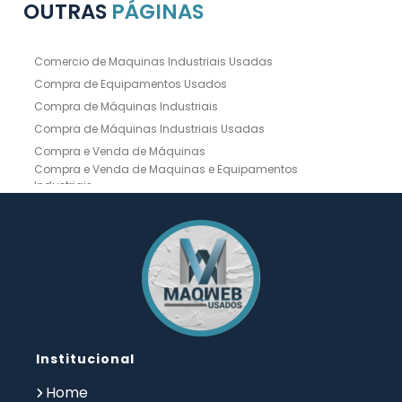
OUTRAS
PÁGINAS
Comercio de Maquinas Industriais Usadas
Compra de Equipamentos Usados
Compra de Máquinas Industriais
Compra de Máquinas Industriais Usadas
Compra e Venda de Máquinas
Compra e Venda de Maquinas e Equipamentos
Industriais
Compra e Venda de Máquinas Industriais
Compra e Venda de Máquinas Operatrizes
Dobradeira
Dobradeira Chapa
Dobradeira CNC Usada
Dobradeira de Chapa Hidráulica Usada
Dobradeira de Chapas
Dobradeira Hidráulica
Dobradeira Hidráulica Usada
Dobradeira Industrial
Dobradeira Mecânica
Dobradeira para Chapas
Institucional
Empresa de Compra de Máquinas Industriais
Empresa de Maquinas e Equipamentos
Home