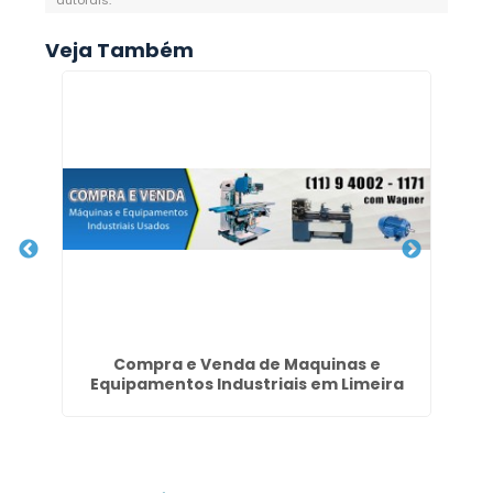
autorais
.
Veja Também
ra
Compra e Venda de Maquinas e
Ma
Equipamentos Industriais em Limeira